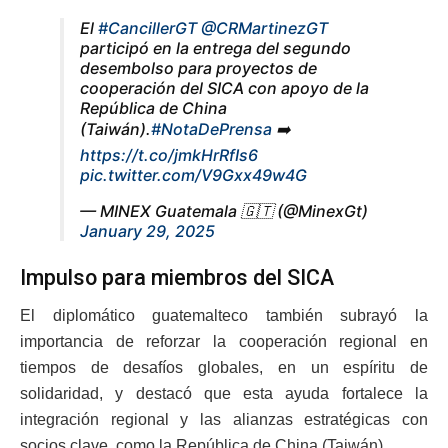
El
#CancillerGT
@CRMartinezGT
participó en la entrega del segundo
desembolso para proyectos de
cooperación del SICA con apoyo de la
República de China
(Taiwán).
#NotaDePrensa
➡️
https://t.co/jmkHrRfIs6
pic.twitter.com/V9Gxx49w4G
— MINEX Guatemala 🇬🇹 (@MinexGt)
January 29, 2025
Impulso para miembros del SICA
El diplomático guatemalteco también subrayó la
importancia de reforzar la cooperación regional en
tiempos de desafíos globales, en un espíritu de
solidaridad, y destacó que esta ayuda fortalece la
integración regional y las alianzas estratégicas con
socios clave, como la República de China (Taiwán).