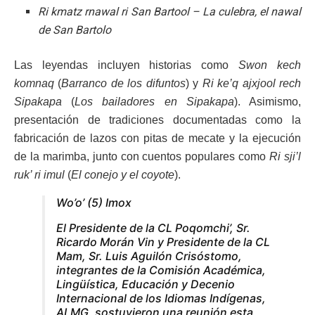
Ri kmatz rnawal ri San Bartool – La culebra, el nawal
de San Bartolo
Las leyendas incluyen historias como
Swon kech
komnaq
(
Barranco de los difuntos
) y
Ri ke’q ajxjool rech
Sipakapa
(
Los bailadores en Sipakapa
). Asimismo,
presentación de tradiciones documentadas como la
fabricación de lazos con pitas de mecate y la ejecución
de la marimba, junto con cuentos populares como
Ri sji’l
ruk’ ri imul
(
El conejo y el coyote
).
Wo’o’ (5) Imox
El Presidente de la CL Poqomchi’, Sr.
Ricardo Morán Vin y Presidente de la CL
Mam, Sr. Luis Aguilón Crisóstomo,
integrantes de la Comisión Académica,
Lingüística, Educación y Decenio
Internacional de los Idiomas Indígenas,
ALMG, sostuvieron una reunión esta