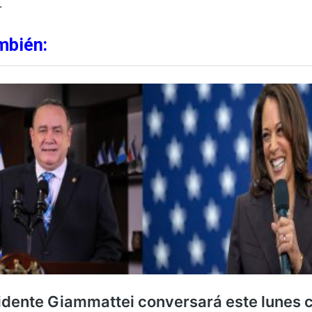
.
mbién: