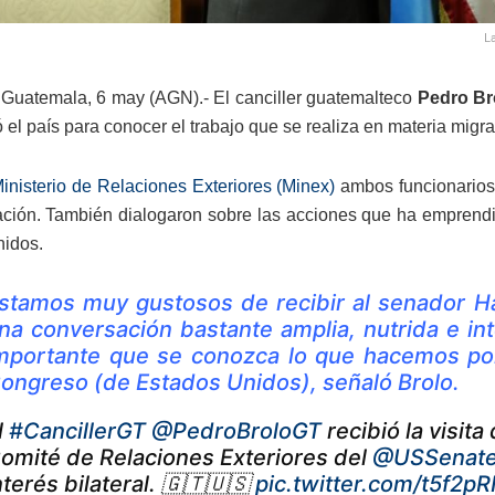
L
Guatemala, 6 may (AGN).- El canciller guatemalteco
Pedro Br
ó el país para conocer el trabajo que se realiza en materia migra
inisterio de Relaciones Exteriores (Minex)
ambos funcionarios 
ación. También dialogaron sobre las acciones que ha emprend
idos.
stamos muy gustosos de recibir al senador Ha
na conversación bastante amplia, nutrida e 
mportante que se conozca lo que hacemos por
ongreso (de Estados Unidos), señaló Brolo.
l
#CancillerGT
@PedroBroloGT
recibió la visita
omité de Relaciones Exteriores del
@USSenat
nterés bilateral. 🇬🇹🇺🇸
pic.twitter.com/t5f2p