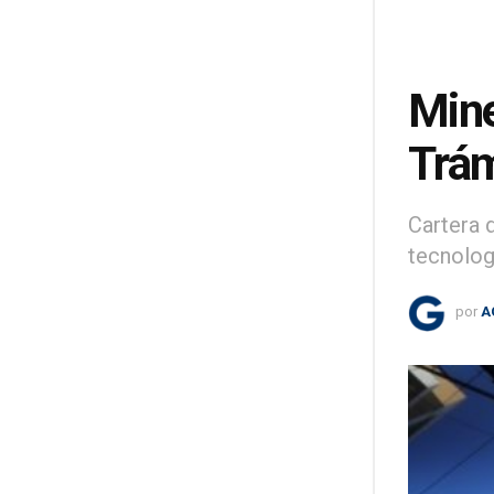
Mine
Trám
Cartera 
tecnolog
por
A