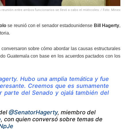
a reunión entre ambos funcionarios se llevó a cabo el miércoles. / Foto: Minex
olo
se reunió con el senador estadounidense
Bill Hagerty
,
toria.
conversaron sobre cómo abordar las causas estructurales
ido Guatemala con base en los acuerdos pactados con los
gerty. Hubo una amplia temática y fue
interesante. Creemos que es sumamente
 parte del Senado y ojalá también del
 del
@SenatorHagerty
, miembro del
e
, con quien conversó sobre temas de
RNpJe