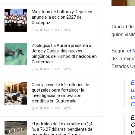
Ministerio de Cultura y Deportes
anuncia la edición 2027 de
Guatepaz
Ciudad de 
6 DE AGOSTO DE 2026
quien visit
Zoológico La Aurora presenta a
Según el
M
Jorge y Carlos, dos nuevos
pingüinos de Humboldt nacidos en
de la migr
Guatemala
Estados Un
6 DE AGOSTO DE 2026
E
Concyt invierte 5.2 millones de
u
quetzales para fortalecer la
investigación e innovación
i
científica en Guatemala
C
6 DE AGOSTO DE 2026
E
C
El petróleo de Texas sube un 1,4
%, a 76,27 dólares, pendiente de
i
acuerdo para abrir Ormuz