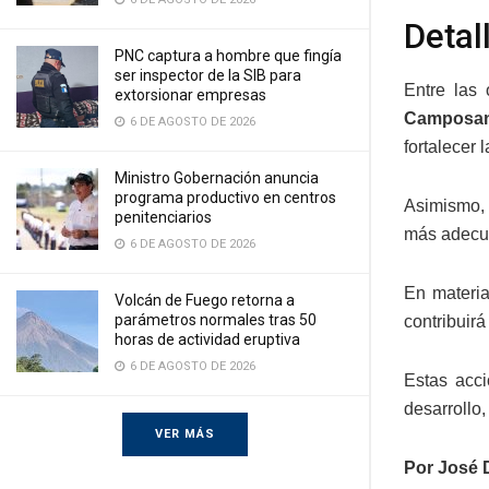
Detal
PNC captura a hombre que fingía
ser inspector de la SIB para
Entre las
extorsionar empresas
Camposant
6 DE AGOSTO DE 2026
fortalecer 
Ministro Gobernación anuncia
programa productivo en centros
Asimismo, 
penitenciarios
más adecua
6 DE AGOSTO DE 2026
En materia
Volcán de Fuego retorna a
parámetros normales tras 50
contribuir
horas de actividad eruptiva
6 DE AGOSTO DE 2026
Estas acci
desarrollo
VER MÁS
Por José 