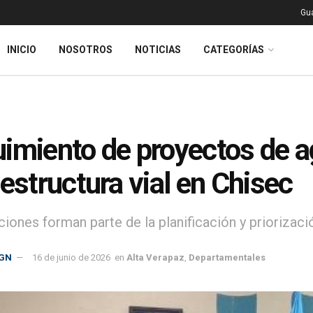
Gu
INICIO
NOSOTROS
NOTICIAS
CATEGORÍAS
imiento de proyectos de a
aestructura vial en Chisec
ciones forman parte de la planificación y priorizaci
GN
16 de junio de 2026
en
Alta Verapaz
,
Departamentales