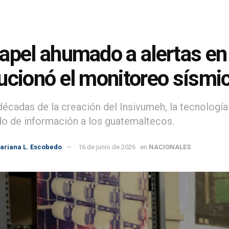
apel ahumado a alertas en 
ucionó el monitoreo sísmi
décadas de la creación del Insivumeh, la tecnología
do de información a los guatemaltecos.
ariana L. Escobedo
16 de junio de 2026
en
NACIONALES