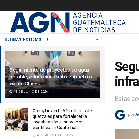
ÚLTIMAS NOTICIAS
Segu
Seguimiento de proyectos de agua
potable, educación e infraestructura
infr
vial en Chisec
16 DE JUNIO DE 2026
Estas ac
Concyt invierte 5.2 millones de
por
A
quetzales para fortalecer la
investigación e innovación
científica en Guatemala
6 DE AGOSTO DE 2026