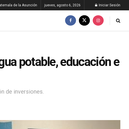
atemala de la Asunción
jueves, agosto 6, 2026
Iniciar Sesión
gua potable, educación e
ón de inversiones.