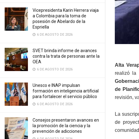
Vicepresidenta Karin Herrera viaja
a Colombia para la toma de
posesión de Abelardo de la
Espriella
6 DE AGOSTO DE 2026
SVET brinda informe de avances
contra la trata de personas ante la
OEA
Alta Vera
6 DE AGOSTO DE 2026
realizó la
Gobernaci
Unesco e INAP impulsan
de Planif
formación en inteligencia artificial
para fortalecer el servicio público
revisión, 
6 DE AGOSTO DE 2026
La suscrip
Consejos presentaron avances en
de proyect
la promoción de la ciencia y la
comunidade
prevención de adicciones
6 DE AGOSTO DE 2026