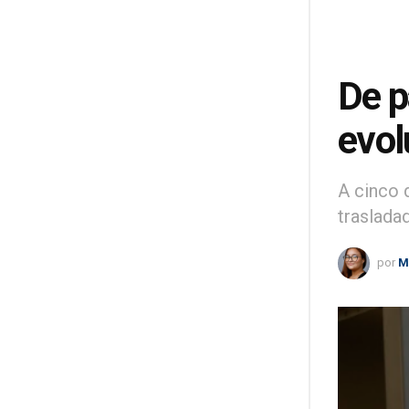
De p
evol
A cinco 
traslada
por
M