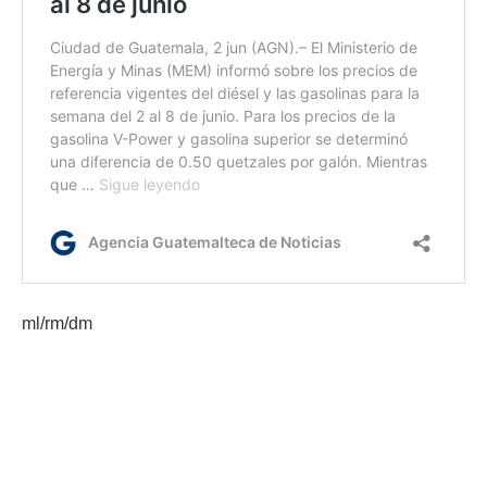
ml/rm/dm
Etiquetas:
eventos astronómicos
Insivumeh
solsticio de verano