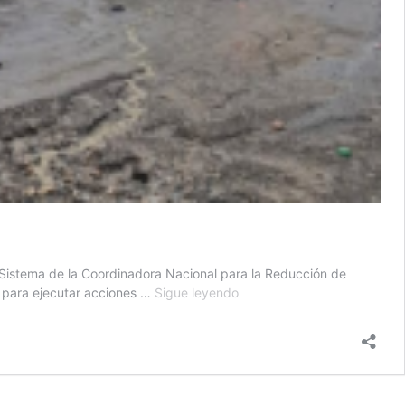
el Sistema de la Coordinadora Nacional para la Reducción de
Conred
s para ejecutar acciones …
Sigue leyendo
moviliza
atención
ante
emergencias
por