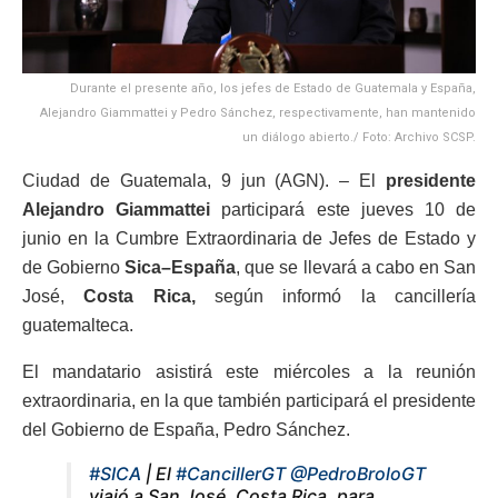
Durante el presente año, los jefes de Estado de Guatemala y España,
Alejandro Giammattei y Pedro Sánchez, respectivamente, han mantenido
un diálogo abierto./ Foto: Archivo SCSP.
Ciudad de Guatemala, 9 jun (AGN). – El
presidente
Alejandro Giammattei
participará este jueves 10 de
junio en la Cumbre Extraordinaria de Jefes de Estado y
de Gobierno
Sica–España
, que se llevará a cabo en San
José,
Costa Rica,
según informó la cancillería
guatemalteca.
El mandatario asistirá este miércoles a la reunión
extraordinaria, en la que también participará el presidente
del Gobierno de España, Pedro Sánchez.
#SICA
| El
#CancillerGT
@PedroBroloGT
viajó a San José, Costa Rica, para