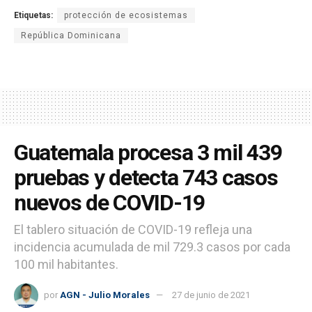
Etiquetas:
protección de ecosistemas
República Dominicana
Guatemala procesa 3 mil 439
pruebas y detecta 743 casos
nuevos de COVID-19
El tablero situación de COVID-19 refleja una
incidencia acumulada de mil 729.3 casos por cada
100 mil habitantes.
por
AGN - Julio Morales
27 de junio de 2021