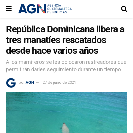
República Dominicana libera a
tres manatíes rescatados
desde hace varios años
A los mamíferos se les colocaron rastreadores que
permitirán darles seguimiento durante un tiempo.
por
AGN
27 de junio de 2021