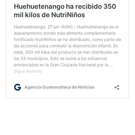
jm/kg/dm
Etiquetas:
Casos coronavirus