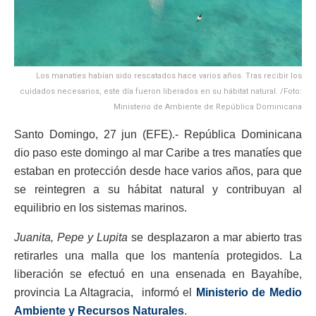
Los manatíes habían sido rescatados hace varios años. Tras recibir los
cuidados necesarios, este día fueron liberados en su hábitat natural. /Foto:
Ministerio de Ambiente de República Dominicana
Santo Domingo, 27 jun (EFE).- República Dominicana
dio paso este domingo al mar Caribe a tres manatíes que
estaban en protección desde hace varios años, para que
se reintegren a su hábitat natural y contribuyan al
equilibrio en los sistemas marinos.
Juanita, Pepe y Lupita
se desplazaron a mar abierto tras
retirarles una malla que los mantenía protegidos. La
liberación se efectuó en una ensenada en Bayahíbe,
provincia La Altagracia, informó el
Ministerio de Medio
Ambiente y Recursos Naturales
.