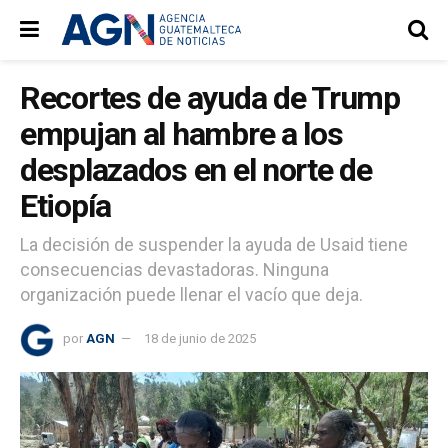
Recortes de ayuda de Trump
empujan al hambre a los
desplazados en el norte de
Etiopía
La decisión de suspender la ayuda de Usaid tiene
consecuencias devastadoras. Ninguna
organización puede llenar el vacío que deja.
por
AGN
18 de junio de 2025