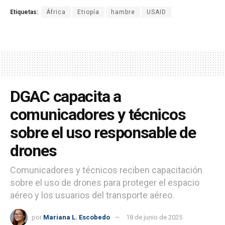
Etiquetas:
África
Etiopía
hambre
USAID
DGAC capacita a
comunicadores y técnicos
sobre el uso responsable de
drones
Comunicadores y técnicos reciben capacitación
sobre el uso de drones para proteger el espacio
aéreo y los usuarios del transporte aéreo.
por
Mariana L. Escobedo
18 de junio de 2025