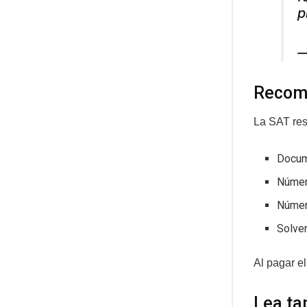
p
—
Recom
La SAT resa
Docume
Número
Número
Solven
Al pagar e
Lea ta