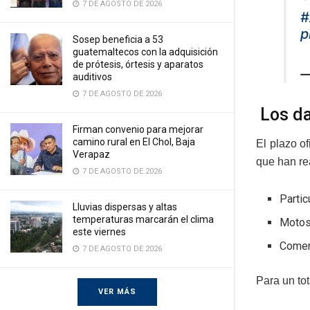
7 DE AGOSTO DE 2026
#
p
Sosep beneficia a 53
guatemaltecos con la adquisición
de prótesis, órtesis y aparatos
—
auditivos
7 DE AGOSTO DE 2026
Los d
Firman convenio para mejorar
camino rural en El Chol, Baja
El plazo of
Verapaz
que han re
7 DE AGOSTO DE 2026
Partic
Lluvias dispersas y altas
temperaturas marcarán el clima
Motos
este viernes
Comer
7 DE AGOSTO DE 2026
Para un to
VER MÁS