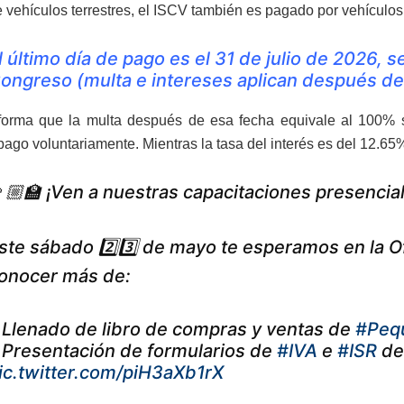
vehículos terrestres, el ISCV también es pagado por vehículos
l último día de pago es el 31 de julio de 2026, 
ongreso (multa e intereses aplican después de
orma que la multa después de esa fecha equivale al 100% s
 pago voluntariamente. Mientras la tasa del interés es del 12.65
🏼‍🏫 ¡Ven a nuestras capacitaciones presencia
ste sábado 2️⃣3️⃣ de mayo te esperamos en la Of
onocer más de:
️ Llenado de libro de compras y ventas de
#Peq
️ Presentación de formularios de
#IVA
e
#ISR
de
ic.twitter.com/piH3aXb1rX