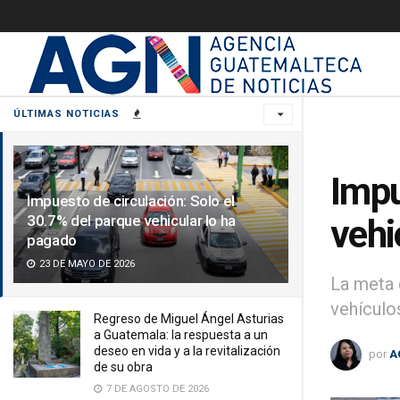
ÚLTIMAS NOTICIAS
Impu
Impuesto de circulación: Solo el
30.7% del parque vehicular lo ha
vehi
pagado
23 DE MAYO DE 2026
La meta 
vehículos
Regreso de Miguel Ángel Asturias
a Guatemala: la respuesta a un
deseo en vida y a la revitalización
por
A
de su obra
7 DE AGOSTO DE 2026