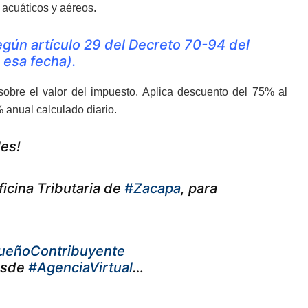
 acuáticos y aéreos.
según artículo 29 del Decreto 70-94 del
 esa fecha).
obre el valor del impuesto. Aplica descuento del 75% al
% anual calculado diario.
les!
icina Tributaria de
#Zacapa
, para
ueñoContribuyente
sde
#AgenciaVirtual
…