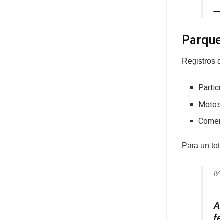
—
Parque
Registros 
Partic
Motos
Comer
Para un tot
✅
A
f