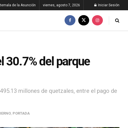
temala de la Asunción
viernes, agosto 7, 2026
Iniciar Sesión
el 30.7% del parque
495.13 millones de quetzales, entre el pago de
IERNO
,
PORTADA