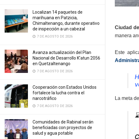
Localizan 14 paquetes de
marihuana en Patzicia,
Chimaltenango, durante operativo
Ciudad de
de inspección a un cabezal
manera anua
7 DE AGOSTO DE 2026
Este aplic
Avanza actualización del Plan
Nacional de Desarrollo K’atun 2056
Administra
en Quetzaltenango
7 DE AGOSTO DE 2026
H
v
Cooperación con Estados Unidos
fortalece la lucha contra el
La meta de
narcotráfico
7 DE AGOSTO DE 2026
⌛
Comunidades de Rabinal serán
beneficiadas con proyectos de
salud y agua potable
C