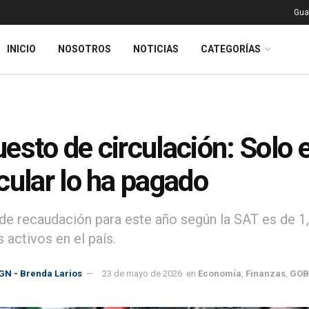
Gua
INICIO
NOSOTROS
NOTICIAS
CATEGORÍAS
esto de circulación: Solo 
cular lo ha pagado
de recaudación para este año según la SAT es de 1,
 activos en el país.
GN - Brenda Larios
23 de mayo de 2026
en
Economía
,
Finanzas
,
GOB