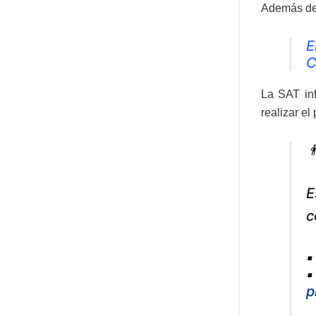
Además de 
E
C
La SAT inf
realizar el

E
c
▪
▪
p