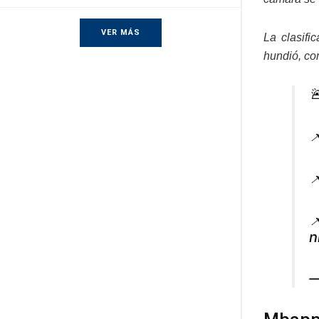
VER MÁS
La clasifi
hundió, co




n
—