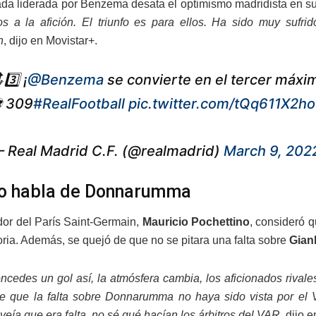
da liderada por Benzema desata el optimismo madridista en su
s a la afición. El triunfo es para ellos. Ha sido muy sufr
n
, dijo en Movistar+.
3️⃣ ¡
@Benzema
se convierte en el tercer máxim
 309
#RealFootball
pic.twitter.com/tQq611X2ho
 Real Madrid C.F. (@realmadrid)
March 9, 202
o habla de Donnarumma
dor del París Saint-Germain,
Mauricio Pochettino
, consideró q
oria. Además, se quejó de que no se pitara una falta sobre
Gian
cedes un gol así, la atmósfera cambia, los aficionados rival
le que la falta sobre Donnarumma no haya sido vista por el 
eía que era falta, no sé qué hacían los árbitros del VAR
, dijo 