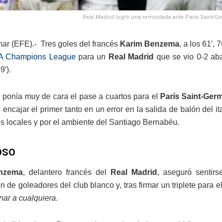
Real Madrid logró una remontada ante París Saint-Ge
mar (EFE).- Tres goles del francés
Karim Benzema
, a los 61′, 
 Champions League
para un
Real Madrid
que se vio 0-2 aba
9′).
 ponía muy de cara el pase a cuartos para el
París Saint-Ger
s encajar el primer tanto en un error en la salida de balón del i
os locales y por el ambiente del Santiago Bernabéu.
oso
nzema
, delantero francés del
Real Madrid
, aseguró sentir
ón de goleadores del club blanco y, tras firmar un triplete para 
nar a cualquiera
.