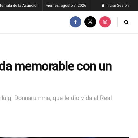
temala de la Asunción
viernes, agosto 7, 2026
Iniciar Sesión
ada memorable con un
nluigi Donnarumma, que le dio vida al Real