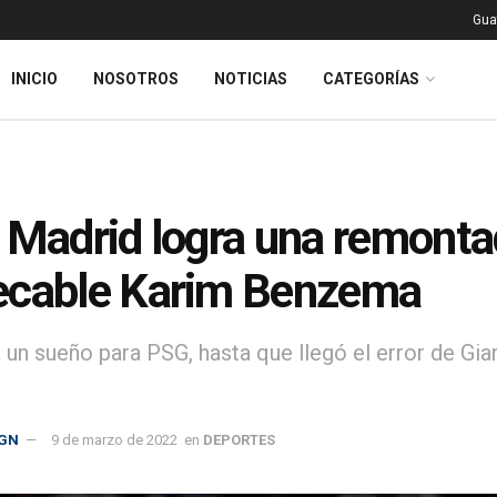
Gua
INICIO
NOSOTROS
NOTICIAS
CATEGORÍAS
 Madrid logra una remont
ecable Karim Benzema
 un sueño para PSG, hasta que llegó el error de Gia
GN
9 de marzo de 2022
en
DEPORTES