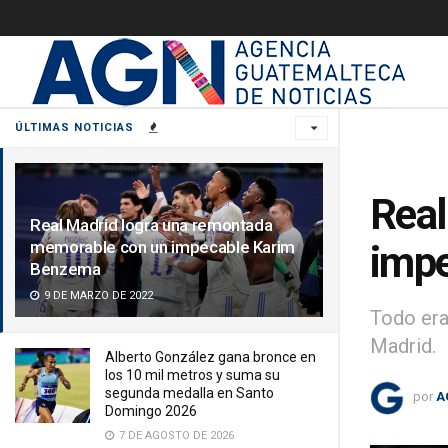
ÚLTIMAS NOTICIAS
Real
Real Madrid logra una remontada
memorable con un impecable Karim
imp
Benzema
9 DE MARZO DE 2022
Todo era
Madrid.
Alberto González gana bronce en
los 10 mil metros y suma su
segunda medalla en Santo
por
A
Domingo 2026
7 DE AGOSTO DE 2026