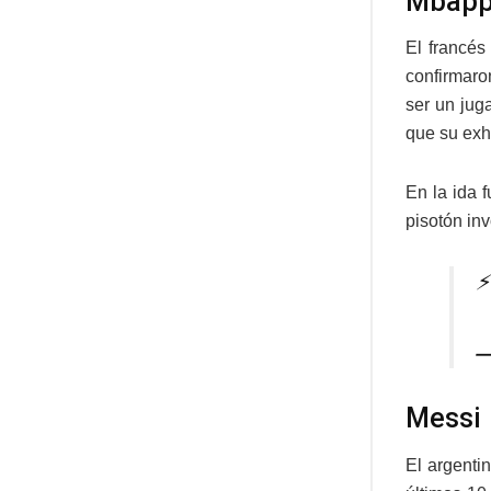
Mbappé
El francé
confirmaro
ser un jug
que su exh
En la ida f
pisotón in
⚡
—
Messi
El argenti