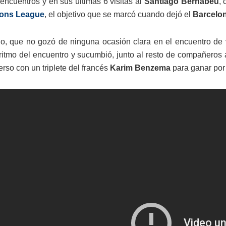
 encuentros y en sus últimas 6 visitas al
Santiago Bernabéu
,
ons League
, el objetivo que se marcó cuando dejó el
Barcelo
no, que no gozó de ninguna ocasión clara en el encuentro de v
ritmo del encuentro y sucumbió, junto al resto de compañeros 
rso con un triplete del francés
Karim Benzema
para ganar por 3