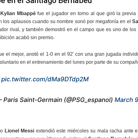
 en el Santiago Bernabéu
s
Kylian Mbappé
fue el jugador en torno al que giró la previa
n los aplausos cuando su nombre sonó por megafonía en el
Sa
ador rival, y también demostró en el campo que es uno de los 
ibición acabó sin premio.
ue el mejor, anotó el 1-0 en el 92′ con una gran jugada individ
voluntario en el entrenamiento del lunes por parte de su compa
️
pic.twitter.com/dMa9DTdp2M
 Paris Saint-Germain (@PSG_espanol)
March 9
no
Lionel Messi
extendió este miércoles su mala racha ante e