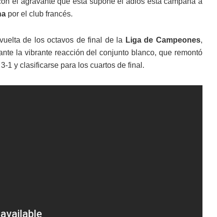
 con el agravante que ésta supone el adiós esta campaña a
na
por el club francés.
uelta de los octavos de final de la
Liga de Campeones
,
ante la vibrante reacción del conjunto blanco, que remontó
-1 y clasificarse para los cuartos de final.