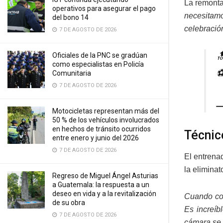
La remonta
operativos para asegurar el pago
necesitamo
del bono 14
celebració
7 DE AGOSTO DE 2026

Oficiales de la PNC se gradúan
como especialistas en Policía
⚽
Comunitaria
7 DE AGOSTO DE 2026
—
Motocicletas representan más del
50 % de los vehículos involucrados
en hechos de tránsito ocurridos
Técnic
entre enero y junio del 2026
7 DE AGOSTO DE 2026
El entrena
la eliminat
Regreso de Miguel Ángel Asturias
a Guatemala: la respuesta a un
deseo en vida y a la revitalización
Cuando con
de su obra
Es increíb
7 DE AGOSTO DE 2026
cámara se v