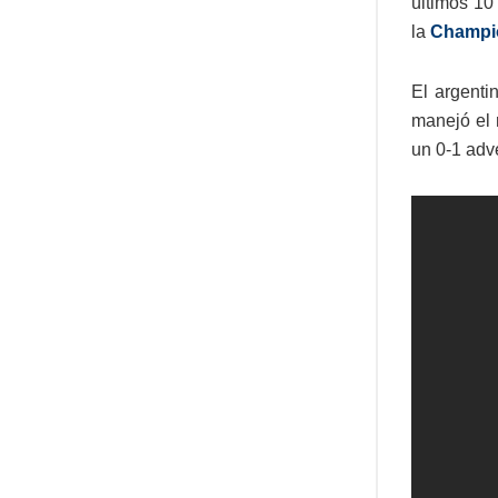
últimos 10
la
Champi
El argenti
manejó el 
un 0-1 adve