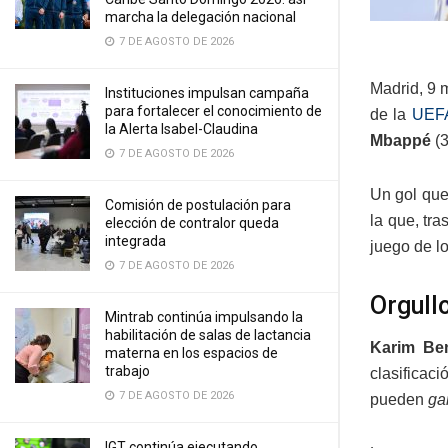
marcha la delegación nacional
7 DE AGOSTO DE 2026
Madrid, 9 
Instituciones impulsan campaña
para fortalecer el conocimiento de
de la
UEFA
la Alerta Isabel-Claudina
Mbappé
(3
7 DE AGOSTO DE 2026
Un gol que
Comisión de postulación para
la que, tra
elección de contralor queda
integrada
juego de l
7 DE AGOSTO DE 2026
Orgull
Mintrab continúa impulsando la
habilitación de salas de lactancia
Karim Be
materna en los espacios de
trabajo
clasificaci
7 DE AGOSTO DE 2026
pueden
ga
IGT continúa ejecutando