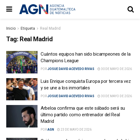
Inicio
Etiqueta
Real Madrid
Tag:
Real Madrid
Cuántos equipos han sido bicampeones de la
Champions League
POR
JOSUE DAVID ACEVEDO RIVAS
30 DE MAYO DE 2026
Luis Enrique conquista Europa por tercera vez
y se une a los inmortales
POR
JOSUE DAVID ACEVEDO RIVAS
30 DE MAYO DE 2026
Arbeloa confirma que este sábado será su
último partido como entrenador del Real
Madrid
POR
AGN
23 DE MAYO DE 2026