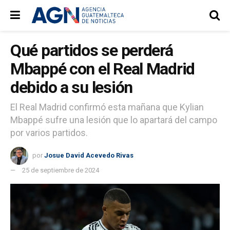
Qué partidos se perderá
Mbappé con el Real Madrid
debido a su lesión
El Real Madrid confirmó esta mañana que Kylian
Mbappé sufre una lesión que lo apartará del campo
por varios partidos.
por
Josue David Acevedo Rivas
25 de septiembre de 2024