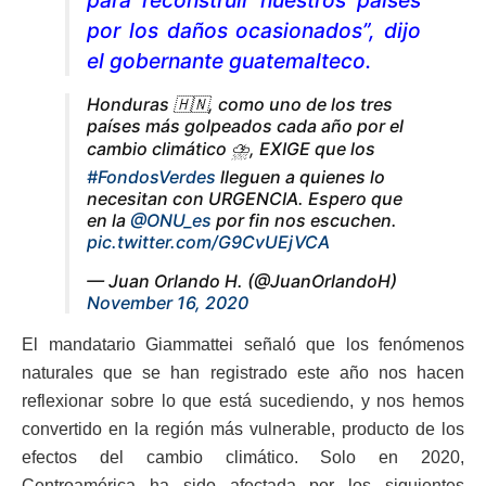
para reconstruir nuestros países
por los daños ocasionados”, dijo
el gobernante guatemalteco.
Honduras 🇭🇳, como uno de los tres
países más golpeados cada año por el
cambio climático ⛈, EXIGE que los
#FondosVerdes
lleguen a quienes lo
necesitan con URGENCIA. Espero que
en la
@ONU_es
por fin nos escuchen.
pic.twitter.com/G9CvUEjVCA
— Juan Orlando H. (@JuanOrlandoH)
November 16, 2020
El mandatario Giammattei señaló que los fenómenos
naturales que se han registrado este año nos hacen
reflexionar sobre lo que está sucediendo, y nos hemos
convertido en la región más vulnerable, producto de los
efectos del cambio climático. Solo en 2020,
Centroamérica ha sido afectada por los siguientes