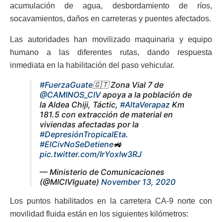
acumulación de agua, desbordamiento de ríos,
socavamientos, daños en carreteras y puentes afectados.
Las autoridades han movilizado maquinaria y equipo
humano a las diferentes rutas, dando respuesta
inmediata en la habilitación del paso vehicular.
#FuerzaGuate
🇬🇹 Zona Vial 7 de
@CAMINOS_CIV
apoya a la población de
la Aldea Chiji, Táctic,
#AltaVerapaz
Km
181.5 con extracción de material en
viviendas afectadas por la
#DepresiónTropicalEta
.
#ElCivNoSeDetiene
🚜
pic.twitter.com/IrYoxIw3RJ
— Ministerio de Comunicaciones
(@MICIVIguate)
November 13, 2020
Los puntos habilitados en la carretera CA-9 norte con
movilidad fluida están en los siguientes kilómetros: