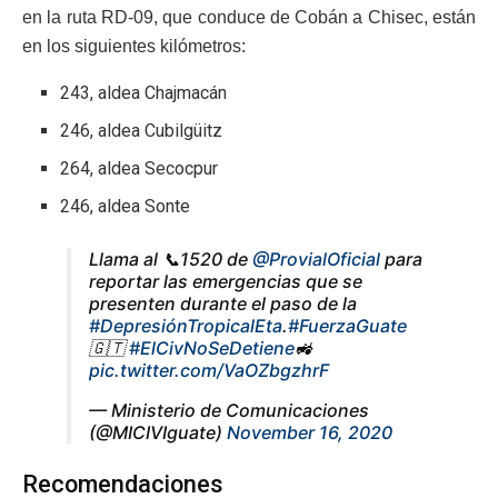
en la ruta RD-09, que conduce de Cobán a Chisec, están
en los siguientes kilómetros:
243, aldea Chajmacán
246, aldea Cubilgüitz
264, aldea Secocpur
246, aldea Sonte
Llama al 📞1520 de
@ProvialOficial
para
reportar las emergencias que se
presenten durante el paso de la
#DepresiónTropicalEta
.
#FuerzaGuate
🇬🇹
#ElCivNoSeDetiene
🚜
pic.twitter.com/VaOZbgzhrF
— Ministerio de Comunicaciones
(@MICIVIguate)
November 16, 2020
Recomendaciones