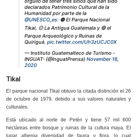
orgullo de tener tres sitios que han sido
declarados Patrimonio Cultural de la
Humanidad por parte de la
@UNESCO_es
: 🟠 El Parque Nacional
Tikal, 🟡 La Antigua Guatemala y 🟢 el
Parque Arqueológico y Ruinas de
Quiriguá.
pic.twitter.com/Uh3zUCJC0X
— Instituto Guatemalteco de Turismo -
INGUAT- (@InguatPrensa)
November 16,
2020
Tikal
El parque nacional Tikal obtuvo la citada distinción el 26
de octubre de 1979, debido a sus valores naturales y
culturales.
Está ubicado al norte de Petén y tiene 57 mil 600
hectáreas entre bosque y ruinas de la cultura maya. El
lugar alberga diversidad de fauna y flora, lo cual