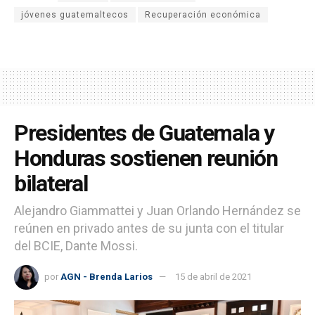
jóvenes guatemaltecos
Recuperación económica
Presidentes de Guatemala y
Honduras sostienen reunión
bilateral
Alejandro Giammattei y Juan Orlando Hernández se
reúnen en privado antes de su junta con el titular
del BCIE, Dante Mossi.
por
AGN - Brenda Larios
15 de abril de 2021