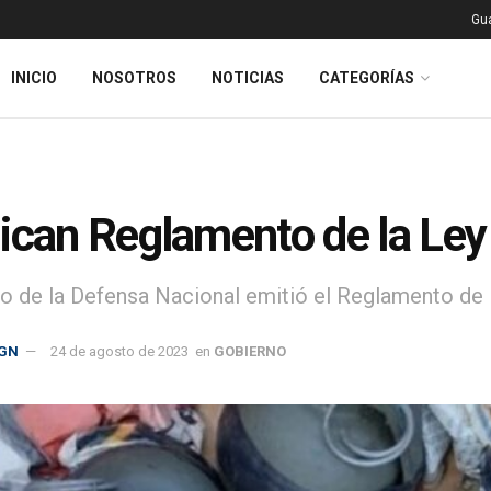
Gu
INICIO
NOSOTROS
NOTICIAS
CATEGORÍAS
ican Reglamento de la Ley
io de la Defensa Nacional emitió el Reglamento de
GN
24 de agosto de 2023
en
GOBIERNO