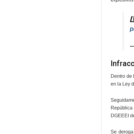
1
p
—
Infrac
Dentro de 
en la Ley 
Seguidamen
República 
DGEEEI del
Se deroga 