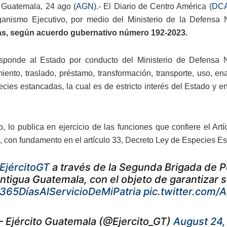
 Guatemala, 24 ago (
AGN
).- El Diario de Centro América (
DC
ganismo Ejecutivo, por medio del Ministerio de la Defensa
s, según acuerdo gubernativo número 192-2023.
sponde al Estado por conducto del Ministerio de Defensa Nac
ento, traslado, préstamo, transformación, transporte, uso, en
ecies estancadas, la cual es de estricto interés del Estado y 
to, lo publica en ejercicio de las funciones que confiere el Art
 con fundamento en el artículo 33, Decreto Ley de Especies E
EjércitoGT
a través de la Segunda Brigada de Poli
ntigua Guatemala, con el objeto de garantizar 
365DíasAlServicioDeMiPatria
pic.twitter.com
 Ejército Guatemala (@Ejercito_GT)
August 24,