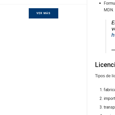
Formul
MDN.
VER MÁS
E
v
h
—
Licenc
Tipos de li
fabric
import
transp