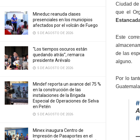
Ciudad de
que el Or
Mineduc reanuda clases
presenciales en los municipios
Estancada
afectados por el volcán de Fuego
5 DE AGOSTO DE 2026
Este corre
almacenami
“Los tiempos oscuros están
de las esp
quedando atrás”, remarca
presidente Arévalo
alguno.
5 DE AGOSTO DE 2026
Por lo tan
Mindef reporta un avance del 75 %
Guatemala,
en la construcción de las
instalaciones de la Brigada
Especial de Operaciones de Selva
#
en Petén
A
5 DE AGOSTO DE 2026
#
Minex inaugura Centro de
—
Impresión de Pasaportes en el