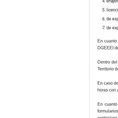
enaje
licenc
de ex
de ex
En cuanto 
DGEEEI del
Dentro del
Territorio
En caso del
horas con 
En cuanto 
formulario
explosivos 