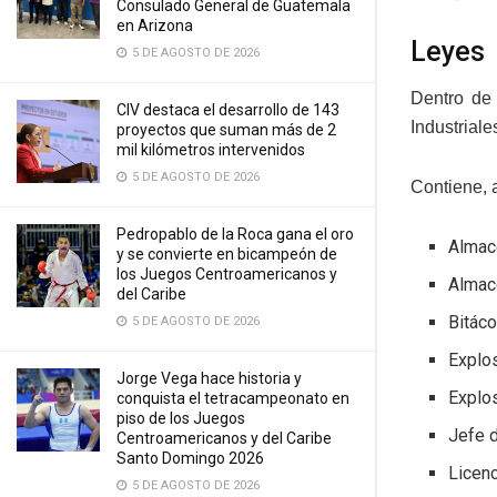
Consulado General de Guatemala
en Arizona
Leyes
5 DE AGOSTO DE 2026
Dentro de 
CIV destaca el desarrollo de 143
Industrial
proyectos que suman más de 2
mil kilómetros intervenidos
5 DE AGOSTO DE 2026
Contiene, 
Pedropablo de la Roca gana el oro
Almacé
y se convierte en bicampeón de
los Juegos Centroamericanos y
Almacé
del Caribe
Bitáco
5 DE AGOSTO DE 2026
Explos
Jorge Vega hace historia y
Explos
conquista el tetracampeonato en
piso de los Juegos
Jefe d
Centroamericanos y del Caribe
Santo Domingo 2026
Licenc
5 DE AGOSTO DE 2026