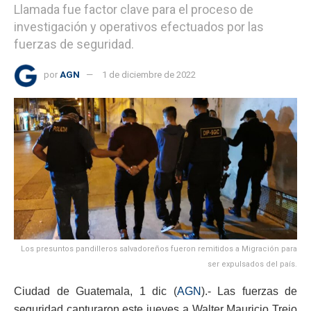
Llamada fue factor clave para el proceso de
investigación y operativos efectuados por las
fuerzas de seguridad.
por
AGN
1 de diciembre de 2022
Los presuntos pandilleros salvadoreños fueron remitidos a Migración para
ser expulsados del país.
Ciudad de Guatemala, 1 dic (
AGN
).- Las fuerzas de
seguridad capturaron este jueves a Walter Mauricio Trejo