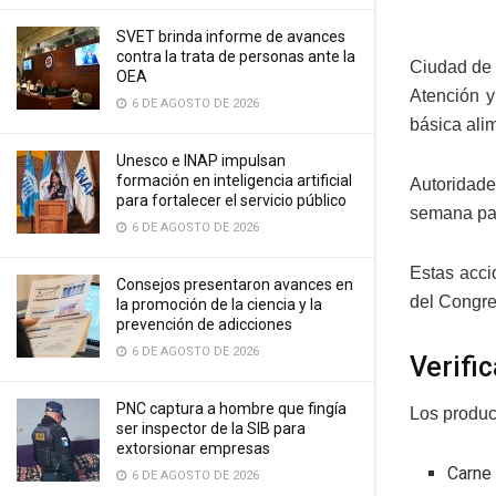
SVET brinda informe de avances
contra la trata de personas ante la
Ciudad de 
OEA
Atención y
6 DE AGOSTO DE 2026
básica ali
Unesco e INAP impulsan
formación en inteligencia artificial
Autoridade
para fortalecer el servicio público
semana pas
6 DE AGOSTO DE 2026
Estas acci
Consejos presentaron avances en
del Congre
la promoción de la ciencia y la
prevención de adicciones
6 DE AGOSTO DE 2026
Verifi
PNC captura a hombre que fingía
Los produc
ser inspector de la SIB para
extorsionar empresas
Carne
6 DE AGOSTO DE 2026