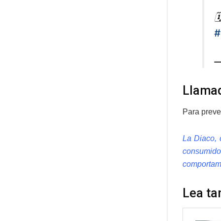

#
—
Llama
Para preven
La Diaco, 
consumidor
comportami
Lea ta