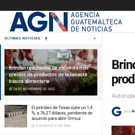
ÚLTIMAS NOTICIAS
Brin
Brindan resultados de monitoreo de
precios de productos de la canasta
prod
básica alimentaria
24 DE NOVIEMBRE DE 2022
Autorida
El petróleo de Texas sube un 1,4
por
A
%, a 76,27 dólares, pendiente de
acuerdo para abrir Ormuz
6 DE AGOSTO DE 2026