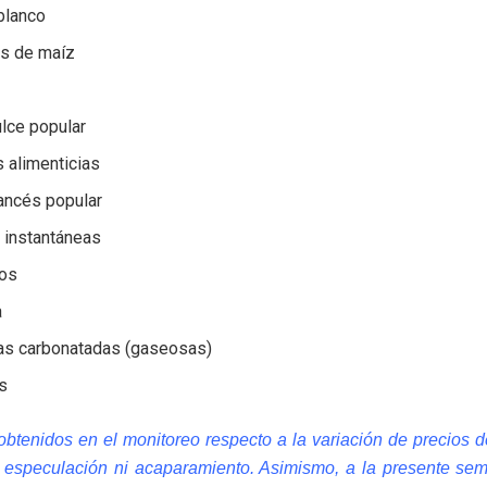
blanco
las de maíz
lce popular
 alimenticias
ancés popular
 instantáneas
nos
a
as carbonatadas (gaseosas)
s
obtenidos en el monitoreo respecto a la variación de precios d
n especulación ni acaparamiento. Asimismo, a la presente sem