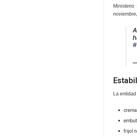
Ministeri
noviembre,
A
h
#
—
Estabi
La entidad 
crema
embut
frijol