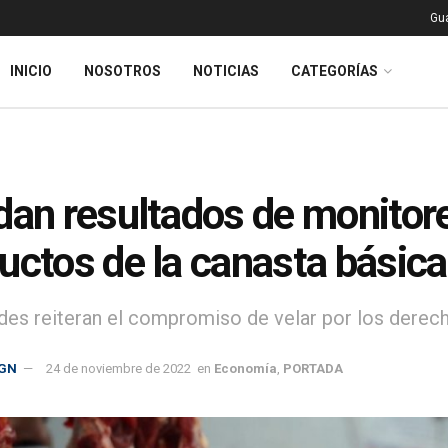
Gu
INICIO
NOSOTROS
NOTICIAS
CATEGORÍAS
dan resultados de monitor
uctos de la canasta básica
des reiteran el compromiso de velar por los derec
GN
24 de noviembre de 2022
en
Economía
,
PORTADA