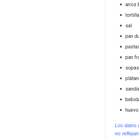
arroz 
tortil
sal
pan du
pastas
pan fr
sopas
pláta
sandí
bebid
huevo
Los datos 
no refleja