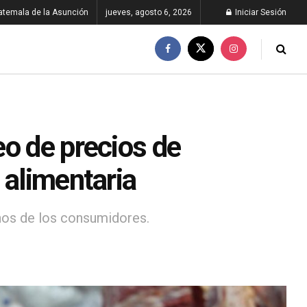
atemala de la Asunción
jueves, agosto 6, 2026
Iniciar Sesión
eo de precios de
 alimentaria
hos de los consumidores.