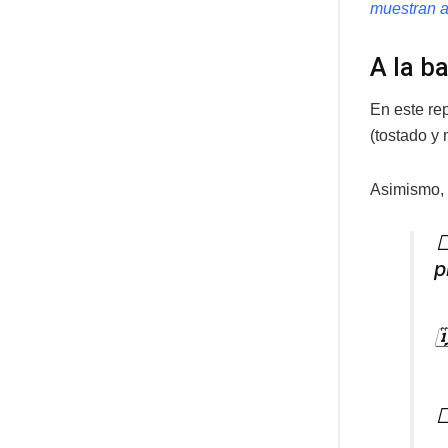
muestran a
A la ba
En este re
(tostado y 
Asimismo, q

p

