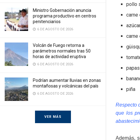
pollo
Ministro Gobernación anuncia
carne
programa productivo en centros
penitenciarios
azúca
6 DE AGOSTO DE 2026
carne
Volcán de Fuego retorna a
güisqu
parámetros normales tras 50
horas de actividad eruptiva
tomat
6 DE AGOSTO DE 2026
papas
banan
Podrían aumentar lluvias en zonas
montañosas y volcánicas del país
piña
6 DE AGOSTO DE 2026
Respecto d
que los pr
VER MÁS
abastecimi
Además, se