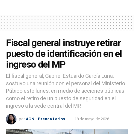
Fiscal general instruye retirar
puesto de identificación en el
ingreso del MP
El fiscal general, Gabriel Estuardo García Luna,
sostuvo una reunión con el personal del Ministerio
Púbico este lunes, en medio de acciones públicas
como el retiro de un puesto de seguridad en el
ingreso a la sede central del MP.
por
AGN - Brenda Larios
18 de mayo de 2026