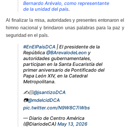
Bernardo Arévalo, como representante
de la unidad del país
.
Al finalizar la misa, autoridades y presentes entonaron el
himno nacional y brindaron unas palabras para la paz y
seguridad en el país.
#EnElPaísDCA
| El presidente de la
República
@BArevalodeLeon
y
autoridades gubernamentales,
participan en la Santa Eucaristía del
primer aniversario de Pontificado del
Papa León XIV, en la Catedral
Metropolitana.
✍️🏻
@jsantizoDCA
📷
@mdelcidDCA
pic.twitter.com/N9W8C7iWbs
— Diario de Centro América
(@DiariodeCA)
May 13, 2026