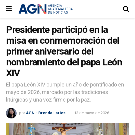
Presidente participó en la
misa en conmemoración del
primer aniversario del
nombramiento del papa León
XIV
El papa León XIV cumple un año de pontificado en
mayo de 2026, marcado por las tradiciones
litúrgicas y una voz firme por la paz.
por
AGN - Brenda Larios
13 de mayo de 2026