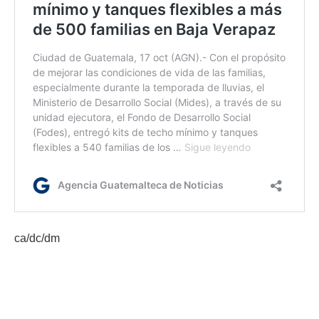
ca/dc/dm
Etiquetas:
Estado del tiempo
Insivumeh. Época de lluvias 2025