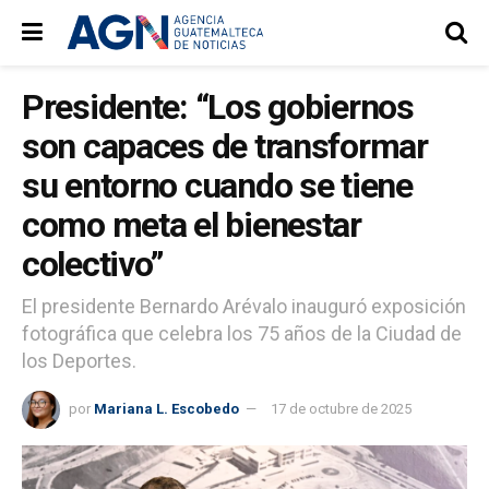
Presidente: “Los gobiernos
son capaces de transformar
su entorno cuando se tiene
como meta el bienestar
colectivo”
El presidente Bernardo Arévalo inauguró exposición
fotográfica que celebra los 75 años de la Ciudad de
los Deportes.
por
Mariana L. Escobedo
17 de octubre de 2025