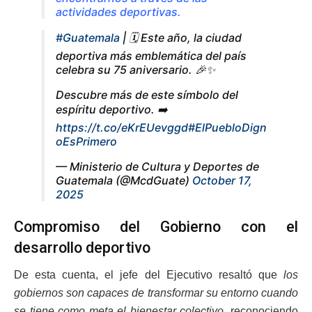
actividades deportivas.
#Guatemala
| 🗓️ Este año, la ciudad
deportiva más emblemática del país
celebra su 75 aniversario. 🎉✨
Descubre más de este símbolo del
espíritu deportivo. ➡️
https://t.co/eKrEUevggd
#ElPuebloDign
oEsPrimero
— Ministerio de Cultura y Deportes de
Guatemala (@McdGuate)
October 17,
2025
Compromiso del Gobierno con el
desarrollo deportivo
De esta cuenta, el jefe del Ejecutivo resaltó que
los
gobiernos son capaces de transformar su entorno cuando
se tiene como meta el bienestar colectivo
, reconociendo