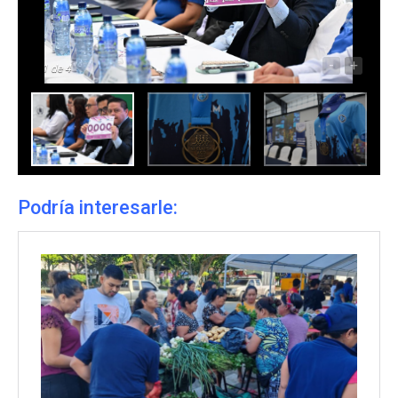
-
+
1
de 4
Podría interesarle: