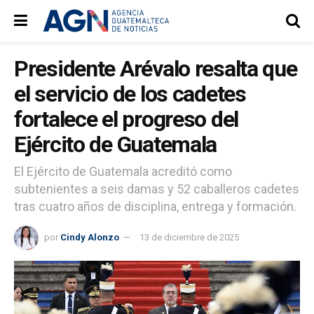
Presidente Arévalo resalta que
el servicio de los cadetes
fortalece el progreso del
Ejército de Guatemala
El Ejército de Guatemala acreditó como
subtenientes a seis damas y 52 caballeros cadetes
tras cuatro años de disciplina, entrega y formación.
por
Cindy Alonzo
13 de diciembre de 2025