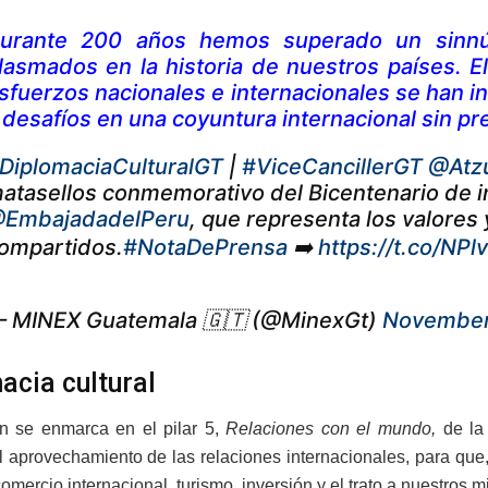
urante 200 años hemos superado un sinn
lasmados en la historia de nuestros países. E
sfuerzos nacionales e internacionales se han i
 desafíos en una coyuntura internacional sin p
DiplomaciaCulturalGT
|
#ViceCancillerGT
@Atz
atasellos conmemorativo del Bicentenario de i
EmbajadadelPeru
, que representa los valores
ompartidos.
#NotaDePrensa
➡️
https://t.co/N
 MINEX Guatemala 🇬🇹 (@MinexGt)
November
acia cultural
n se enmarca en el pilar 5,
Relaciones con el mundo,
de la
l aprovechamiento de las relaciones internacionales, para que
omercio internacional, turismo, inversión y el trato a nuestros m