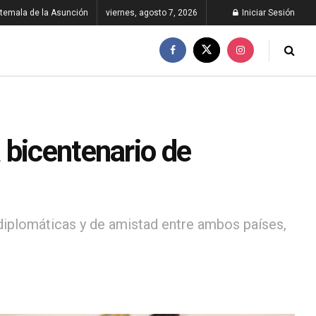
temala de la Asunción
viernes, agosto 7, 2026
Iniciar Sesión
 bicentenario de
diplomáticas y de amistad entre ambos países,