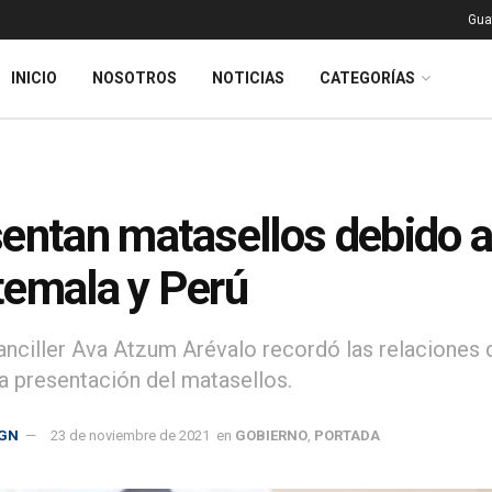
Gua
INICIO
NOSOTROS
NOTICIAS
CATEGORÍAS
entan matasellos debido a
emala y Perú
anciller Ava Atzum Arévalo recordó las relaciones 
la presentación del matasellos.
GN
23 de noviembre de 2021
en
GOBIERNO
,
PORTADA