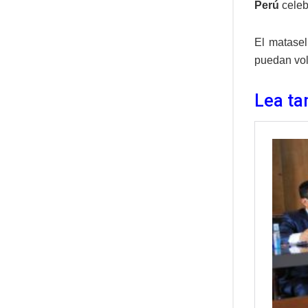
Perú
celeb
El matasel
puedan volv
Lea ta