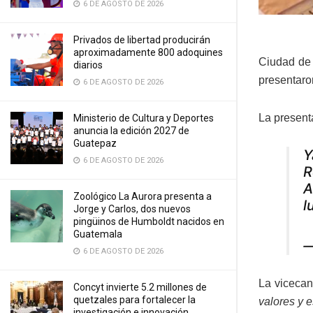
6 DE AGOSTO DE 2026
Privados de libertad producirán
aproximadamente 800 adoquines
Ciudad de 
diarios
presentaro
6 DE AGOSTO DE 2026
La present
Ministerio de Cultura y Deportes
anuncia la edición 2027 de
Guatepaz
Y
6 DE AGOSTO DE 2026
R
A
Zoológico La Aurora presenta a
l
Jorge y Carlos, dos nuevos
pingüinos de Humboldt nacidos en
Guatemala
—
6 DE AGOSTO DE 2026
La vicecan
Concyt invierte 5.2 millones de
quetzales para fortalecer la
valores y 
investigación e innovación