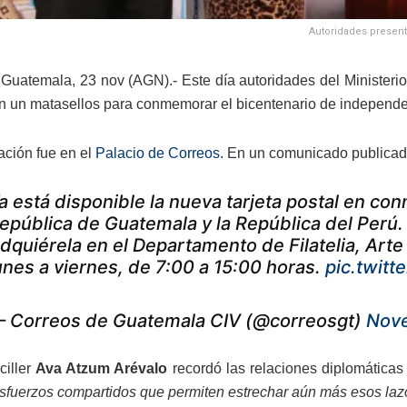
Autoridades present
Guatemala, 23 nov (AGN).- Este día autoridades del Ministerio
n un matasellos para conmemorar el bicentenario de independ
ación fue en el
Palacio de Correos
. En un comunicado publicad
a está disponible la nueva tarjeta postal en co
epública de Guatemala y la República del Perú.
dquiérela en el Departamento de Filatelia, Arte
unes a viernes, de 7:00 a 15:00 horas.
pic.twit
 Correos de Guatemala CIV (@correosgt)
Nove
ciller
Ava Atzum Arévalo
recordó las relaciones diplomática
esfuerzos compartidos que permiten estrechar aún más esos laz