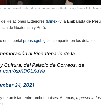
aron un matasellos debido a bicentenarios de Guatemala y Perú. / Foto: Minex
 de Relaciones Exteriores (
Minex
) y la
Embajada de Perú
encia de Guatemala y Perú.
o en el portal
prensa.gob.gt
se compartieron los detalles.
nmemoración al Bicentenario de la
 y Cultura, del Palacio de Correos, de
ter.com/xbKDOLXuVa
mber 24, 2021
s y de amistad entre ambos países. Además,
representa los
os.