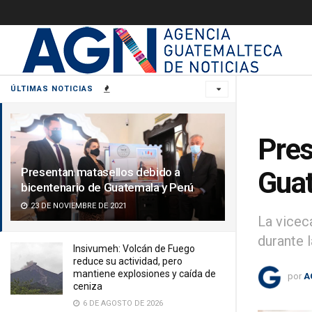
ÚLTIMAS NOTICIAS
Pres
Presentan matasellos debido a
Guat
bicentenario de Guatemala y Perú
23 DE NOVIEMBRE DE 2021
La vicec
durante 
Insivumeh: Volcán de Fuego
reduce su actividad, pero
mantiene explosiones y caída de
por
A
ceniza
6 DE AGOSTO DE 2026