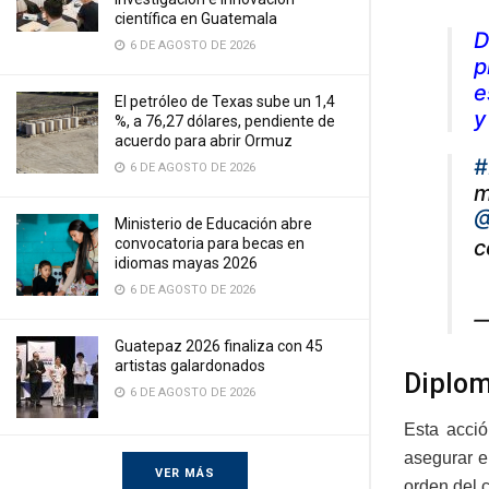
científica en Guatemala
D
6 DE AGOSTO DE 2026
p
e
El petróleo de Texas sube un 1,4
y
%, a 76,27 dólares, pendiente de
acuerdo para abrir Ormuz
#
6 DE AGOSTO DE 2026
m
@
Ministerio de Educación abre
c
convocatoria para becas en
idiomas mayas 2026
6 DE AGOSTO DE 2026
—
Guatepaz 2026 finaliza con 45
artistas galardonados
Diplom
6 DE AGOSTO DE 2026
Esta acció
asegurar e
VER MÁS
orden del c