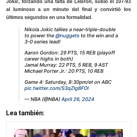
Jokic, forzando una falta de LeBron, subió el 107-93
al luminoso a un minuto del final y convirtió los
últimos segundos en una formalidad.
Nikola Jokic tallies a near-triple-double
to power the
@nuggets
to the win and a
3-0 series lead!
Aaron Gordon: 29 PTS, 15 REB (playoff
career highs in both)
Jamal Murray: 22 PTS, 5 REB, 9 AST
Michael Porter Jr.: 20 PTS, 10 REB
Game 4: Saturday, 8:30pm/et on ABC
pic.twitter.com/S3qZlg8FOl
— NBA (@NBA)
April 26, 2024
Lea también: