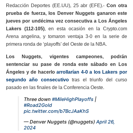
Redacción Deportes (EE.UU), 25 abr (EFE).-
Con otra
prueba de fuerza, los Denver Nuggets ganaron este
jueves por undécima vez consecutiva a Los Ángeles
Lakers (112-105)
, en esta ocasión en la Crypto.com
Arena angelina, y tomaron ventaja 3-0 en la serie de
primera ronda de ‘playoffs’ del Oeste de la NBA.
Los Nuggets, vigentes campeones, podrán
sentenciar su pase de ronda este sábado en Los
Ángeles y de hacerlo
arrollarían 4-0 a los Lakers por
segundo año consecutivo
tras el triunfo del curso
pasado en las finales de la Conferencia Oeste.
Three down
#MileHighPlayoffs
|
#Road2Gold
pic.twitter.com/b7BcJAaKhS
— Denver Nuggets (@nuggets)
April 26,
2024