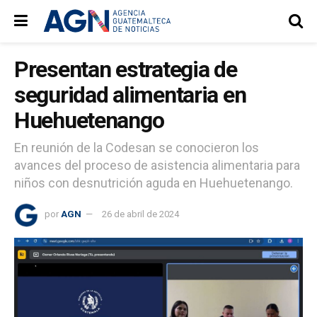
Presentan estrategia de
seguridad alimentaria en
Huehuetenango
En reunión de la Codesan se conocieron los
avances del proceso de asistencia alimentaria para
niños con desnutrición aguda en Huehuetenango.
por
AGN
26 de abril de 2024