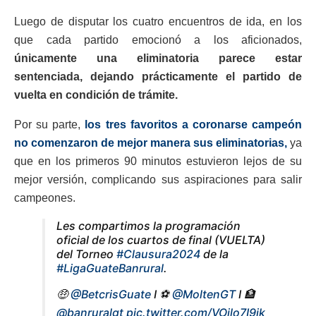
Luego de disputar los cuatro encuentros de ida, en los
que cada partido emocionó a los aficionados,
únicamente una eliminatoria parece estar
sentenciada, dejando prácticamente el partido de
vuelta en condición de trámite.
Por su parte,
los tres favoritos a coronarse campeón
no comenzaron de mejor manera sus eliminatorias,
ya
que en los primeros 90 minutos estuvieron lejos de su
mejor versión, complicando sus aspiraciones para salir
campeones.
Les compartimos la programación
oficial de los cuartos de final (VUELTA)
del Torneo
#Clausura2024
de la
#LigaGuateBanrural
.
🤑
@BetcrisGuate
I ⚽️
@MoltenGT
I 🏦
@banruralgt
pic.twitter.com/VOjlo7I9ik