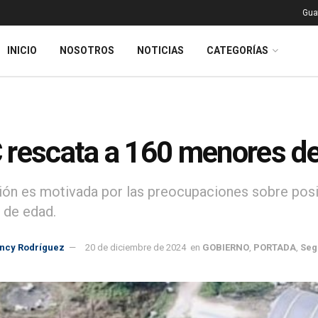
Gua
INICIO
NOSOTROS
NOTICIAS
CATEGORÍAS
rescata a 160 menores de
ión es motivada por las preocupaciones sobre posi
 de edad.
incy Rodríguez
20 de diciembre de 2024
en
GOBIERNO
,
PORTADA
,
Seg