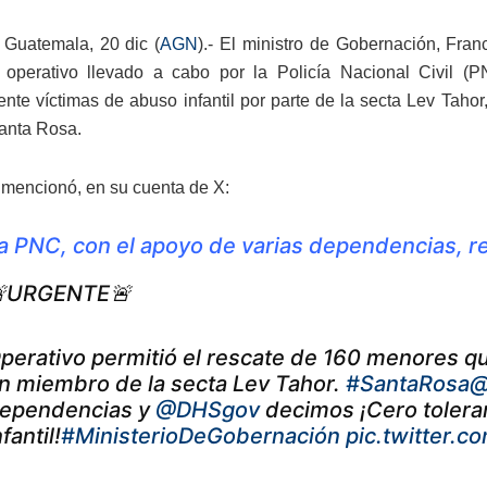
Guatemala, 20 dic (
AGN
).- El ministro de Gobernación, Fra
e operativo llevado a cabo por la Policía Nacional Civil 
nte víctimas de abuso infantil por parte de la secta Lev Tahor
Santa Rosa.
o mencionó, en su cuenta de X:
a PNC, con el apoyo de varias dependencias, reaf
URGENTE🚨
perativo permitió el rescate de 160 menores 
n miembro de la secta Lev Tahor.
#SantaRosa
@
ependencias y
@DHSgov
decimos ¡Cero tolera
nfantil!
#MinisterioDeGobernación
pic.twitter