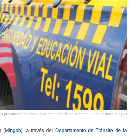
La prevención es esencial durante este fin de semana. / Foto: cortesía Mingob
n (
Mingob
), a través del
Departamento de Tránsito de la