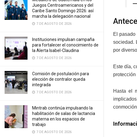
—
Juegos Centroamericanos y del
Caribe Santo Domingo 2026: así
marcha la delegación nacional
Antec
7 DE AGOSTO DE 2026
El pasado 
Instituciones impulsan campaña
sociedad. 
para fortalecer el conocimiento de
por divers
la Alerta Isabel-Claudina
7 DE AGOSTO DE 2026
Este día, 
Comisión de postulación para
protección 
elección de contralor queda
integrada
Hasta el 
7 DE AGOSTO DE 2026
implicado
conmoción 
Mintrab continúa impulsando la
habilitación de salas de lactancia
materna en los espacios de
Informaci
trabajo
7 DE AGOSTO DE 2026