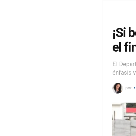
¡Si 
el f
El Depar
énfasis v
por
I