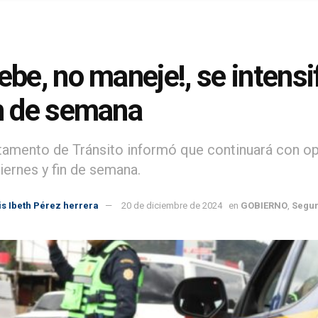
bebe, no maneje!, se intensi
in de semana
tamento de Tránsito informó que continuará con op
iernes y fin de semana.
ris Ibeth Pérez herrera
20 de diciembre de 2024
en
GOBIERNO
,
Segur