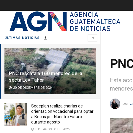
ÚLTIMAS NOTICIAS
PNC 
PNC rescata a 160 menores de la
Esta acc
secta Lev Tahor
menores
20 DE DICIEMBRE DE 2024
por
L
Segeplan realiza charlas de
orientación vocacional para optar
a Becas por Nuestro Futuro
durante agosto
8 DE AGOSTO DE 2026