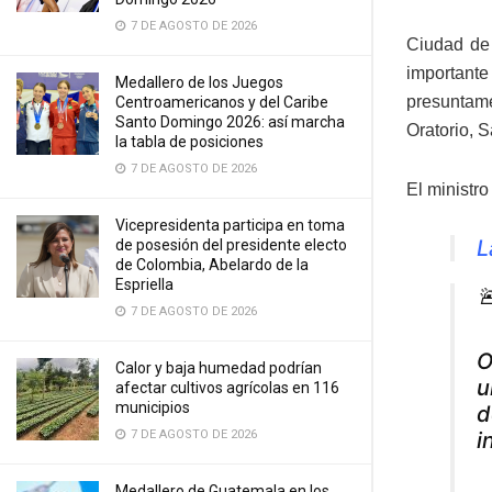
7 DE AGOSTO DE 2026
Ciudad de 
important
Medallero de los Juegos
presuntame
Centroamericanos y del Caribe
Santo Domingo 2026: así marcha
Oratorio, 
la tabla de posiciones
7 DE AGOSTO DE 2026
El ministr
Vicepresidenta participa en toma
L
de posesión del presidente electo
de Colombia, Abelardo de la
Espriella

7 DE AGOSTO DE 2026
O
Calor y baja humedad podrían
u
afectar cultivos agrícolas en 116
municipios
d
i
7 DE AGOSTO DE 2026
Medallero de Guatemala en los