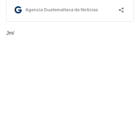
Jm/
Etiquetas:
Gobernación Departamental de Escuintla
Seguridad alimentaria
Sesan
AGN.GT - 2021