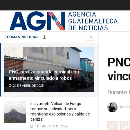
ÚLTIMAS NOTICIAS
PNC 
PNC localiza guarida criminal con
vinc
armamento vinculado a robos
20 DE ABRIL DE 2025
Durante 
Insivumeh: Volcán de Fuego
por
L
reduce su actividad, pero
mantiene explosiones y caída de
ceniza
6 DE AGOSTO DE 2026