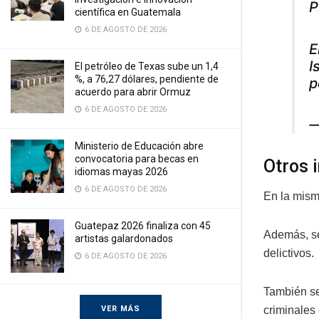
P
científica en Guatemala
6 DE AGOSTO DE 2026
E
I
El petróleo de Texas sube un 1,4
%, a 76,27 dólares, pendiente de
p
acuerdo para abrir Ormuz
6 DE AGOSTO DE 2026
—
Ministerio de Educación abre
convocatoria para becas en
Otros 
idiomas mayas 2026
6 DE AGOSTO DE 2026
En la misma
Guatepaz 2026 finaliza con 45
Además, se
artistas galardonados
delictivos.
6 DE AGOSTO DE 2026
También se
VER MÁS
criminales 