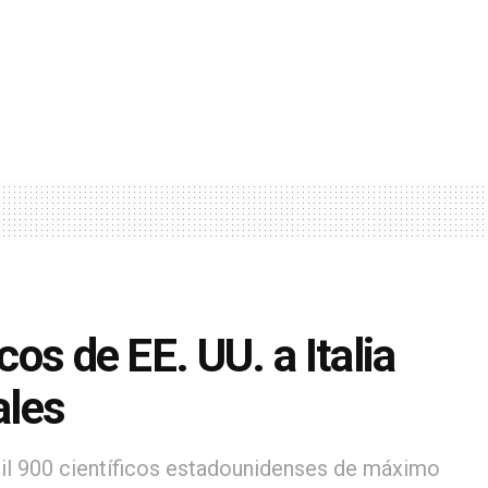
cos de EE. UU. a Italia
ales
 mil 900 científicos estadounidenses de máximo