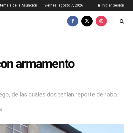
temala de la Asunción
viernes, agosto 7, 2026
Iniciar Sesión
 con armamento
ego, de las cuales dos tenían reporte de robo.
ad