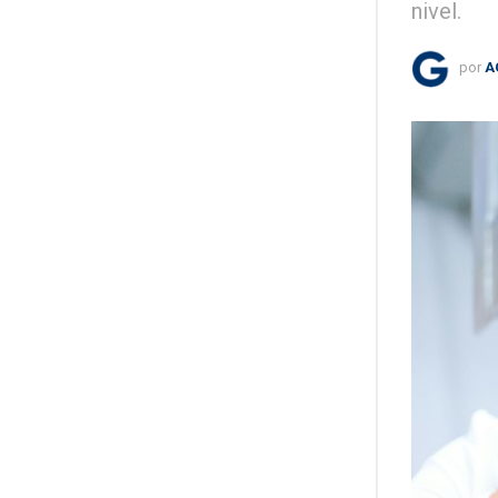
nivel.
por
A