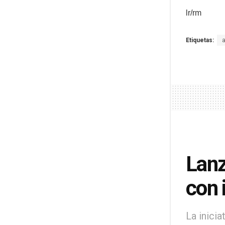
lr/rm
Etiquetas:
Lanz
con 
La inici