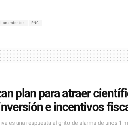
allanamientos
PNC
an plan para atraer científi
inversión e incentivos fisc
ativa es una respuesta al grito de alarma de unos 1