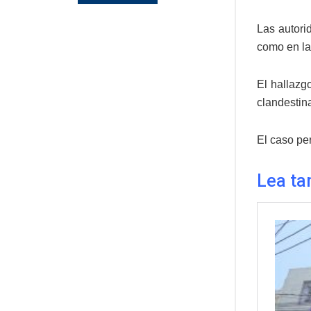
Las autori
como en la 
El hallazg
clandestina
El caso pe
Lea ta