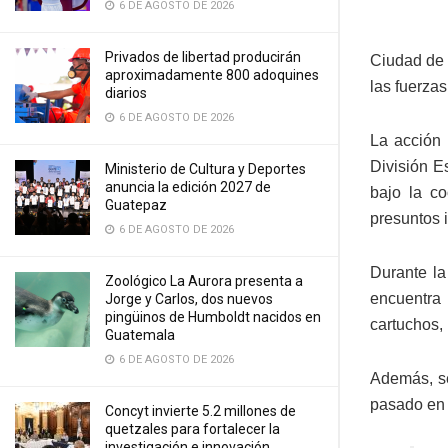
6 DE AGOSTO DE 2026
Privados de libertad producirán
Ciudad de 
aproximadamente 800 adoquines
las fuerza
diarios
6 DE AGOSTO DE 2026
La acción 
División E
Ministerio de Cultura y Deportes
anuncia la edición 2027 de
bajo la co
Guatepaz
presuntos i
6 DE AGOSTO DE 2026
Durante la
Zoológico La Aurora presenta a
encuentra
Jorge y Carlos, dos nuevos
pingüinos de Humboldt nacidos en
cartuchos,
Guatemala
6 DE AGOSTO DE 2026
Además, se
pasado en 
Concyt invierte 5.2 millones de
quetzales para fortalecer la
investigación e innovación