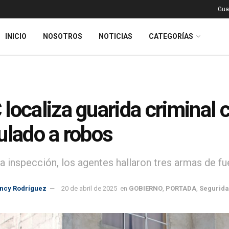
Gua
INICIO
NOSOTROS
NOTICIAS
CATEGORÍAS
localiza guarida criminal
ulado a robos
la inspección, los agentes hallaron tres armas de fu
incy Rodríguez
20 de abril de 2025
en
GOBIERNO
,
PORTADA
,
Segurid