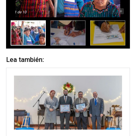
-
+
1
de 10
Lea también: