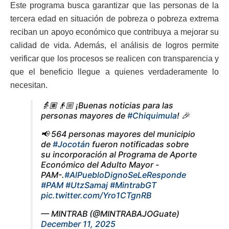
Este programa busca garantizar que las personas de la
tercera edad en situación de pobreza o pobreza extrema
reciban un apoyo económico que contribuya a mejorar su
calidad de vida. Además, el análisis de logros permite
verificar que los procesos se realicen con transparencia y
que el beneficio llegue a quienes verdaderamente lo
necesitan.
👵🏽👴🏼 ¡Buenas noticias para las
personas mayores de
#Chiquimula
! 🎉
📢 564 personas mayores del municipio
de
#Jocotán
fueron notificadas sobre
su incorporación al Programa de Aporte
Económico del Adulto Mayor -
PAM-.
#AlPuebloDignoSeLeResponde
#PAM
#UtzSamaj
#MintrabGT
pic.twitter.com/Yro1CTgnRB
— MINTRAB (@MINTRABAJOGuate)
December 11, 2025