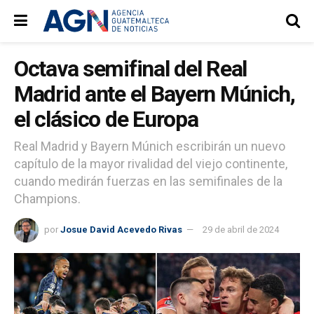
Octava semifinal del Real
Madrid ante el Bayern Múnich,
el clásico de Europa
Real Madrid y Bayern Múnich escribirán un nuevo
capítulo de la mayor rivalidad del viejo continente,
cuando medirán fuerzas en las semifinales de la
Champions.
por
Josue David Acevedo Rivas
29 de abril de 2024