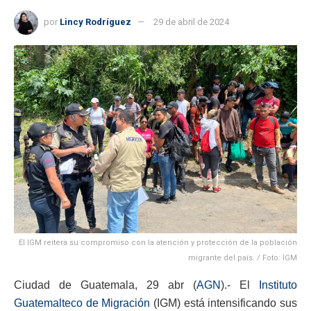
por
Lincy Rodríguez
29 de abril de 2024
El IGM reitera su compromiso con la atención y protección de la población
migrante del país. / Foto: IGM
Ciudad de Guatemala, 29 abr (
AGN
).- El
Instituto
Guatemalteco de Migración
(IGM) está intensificando sus