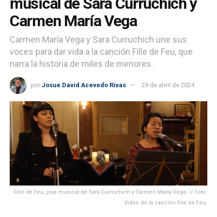
musical de Sara Curruchich y
Carmen María Vega
Carmen María Vega y Sara Curruchich une sus
voces para dar vida a la canción Fille de Feu, que
narra la historia de miles de menores.
por
Josue David Acevedo Rivas
29 de abril de 2024
Fille de Feu, joya musical de Sara Curruchich y Carmen María Vega. // Foto:
Video de la canción File de Feu.