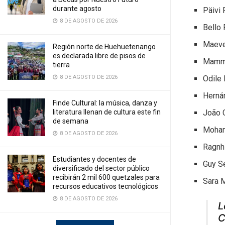
durante agosto
Päivi 
8 DE AGOSTO DE 2026
Bello 
Maeve
Región norte de Huehuetenango
es declarada libre de pisos de
Mamma
tierra
8 DE AGOSTO DE 2026
Odile
Herná
Finde Cultural: la música, danza y
literatura llenan de cultura este fin
João 
de semana
Moham
8 DE AGOSTO DE 2026
Ragnh
Estudiantes y docentes de
Guy Se
diversificado del sector público
recibirán 2 mil 600 quetzales para
Sara 
recursos educativos tecnológicos
8 DE AGOSTO DE 2026
L
C