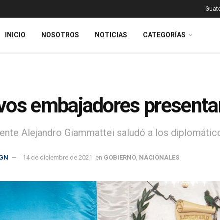
Guat
INICIO
NOSOTROS
NOTICIAS
CATEGORÍAS
os embajadores presentan
dente Alejandro Giammattei saludó a los diplomático
GN
14 de diciembre de 2021
en
GOBIERNO
,
NACIONALES