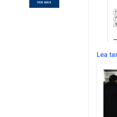
VER MÁS



—
Lea ta