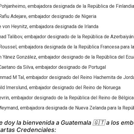
Pohjanheimo, embajadora designada de la República de Finlandia
Rafiu Adejare, embajador designado de Nigeria
 von Heynitz, embajadora designada de Irlanda
d Talibov, embajador designado de la República de Azerbaiyán
 Roussel, embajadora designada de la República Francesa para l
n Yánez González, embajador designado de la República del Ecu
Caetano da Silva, embajador designado de Portugal
mad M Tal, embajador designado del Reino Hachemita de Jordan
ild Imerslund, embajador designado del Reino de Noruega
vrin, embajador designado de la República del Reino de Bélgica
Meymand, embajadora designada de Nueva Zelanda para la Repú
e doy la bienvenida a Guatemala 🇬🇹 a los em
artas Credenciales: