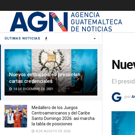
ÚLTIMAS NOTICIAS
Nuev
Nuevos embajadores presentan
El presi
cartas credenciales
14 DE DICIEMBRE DE 2021
por
A
Medallero de los Juegos
Centroamericanos y del Caribe
Santo Domingo 2026: así marcha
la tabla de posiciones
8 DE AGOSTO DE 2026