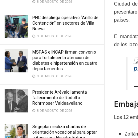
8 DE AGOSTO DE 2026
Ciudad de
presentaro
PNC despliega operativo “Anillo de
países.
Contención” en sectores de Villa
Nueva
El mandata
8 DE AGOSTO DE 2026
de los laz
MSPAS e INCAP firman convenio
para fortalecer la atención de

diabetes e hipertensión en cuatro
p
departamentos
8 DE AGOSTO DE 2026
—
Presidente Arévalo lamenta
fallecimiento de Rodolfo
Embaj
Rohrmoser Valdeavellano
8 DE AGOSTO DE 2026
Los 12 emb
Segeplan realiza charlas de
orientación vocacional para optar
Zoltá
a Becas por Nuestro Futuro