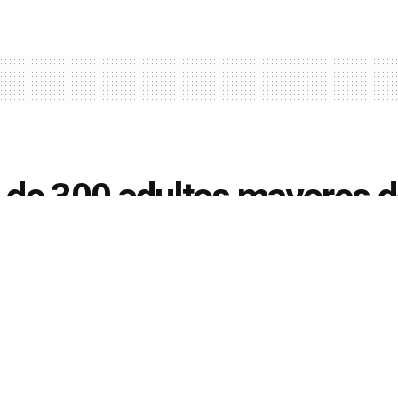
de 300 adultos mayores de
nómico
ficiarios deben ir a los bancos con su documento pe
el beneficio de 400 quetzales mensuales.
GN
14 de diciembre de 2021
en
Departamentales
,
Sololá