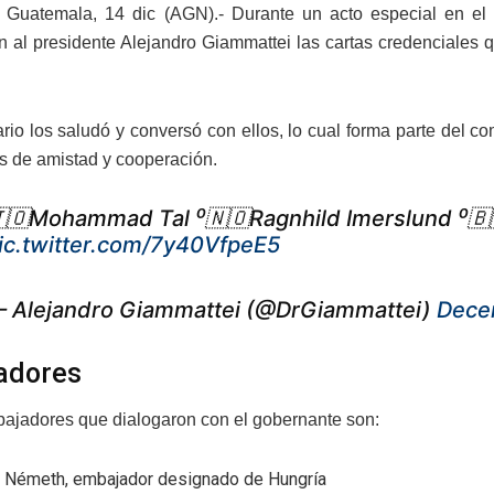
 Guatemala, 14 dic (AGN).- Durante un acto especial en el
n al presidente Alejandro Giammattei las cartas credenciales 
rio los saludó y conversó con ellos, lo cual forma parte del 
os de amistad y cooperación.
🇴Mohammad Tal ⁰🇳🇴Ragnhild Imerslund ⁰
ic.twitter.com/7y40VfpeE5
 Alejandro Giammattei (@DrGiammattei)
Dece
adores
ajadores que dialogaron con el gobernante son:
n Németh, embajador designado de Hungría