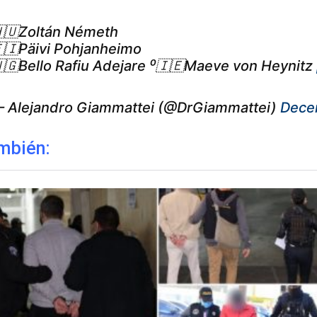
🇺Zoltán Németh
🇮Päivi Pohjanheimo
🇬Bello Rafiu Adejare ⁰🇮🇪Maeve von Heynitz
 Alejandro Giammattei (@DrGiammattei)
Dece
mbién: