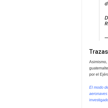
d
D
R
—
Trazas
Asimismo, 
guatemalte
por el Ejér
El modo de 
aeronaves
investigad