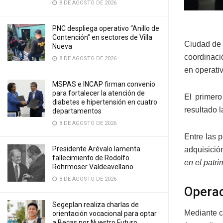
8 DE AGOSTO DE 2026
PNC despliega operativo “Anillo de
Contención” en sectores de Villa
Ciudad de 
Nueva
coordinació
8 DE AGOSTO DE 2026
en operativ
MSPAS e INCAP firman convenio
para fortalecer la atención de
El primer
diabetes e hipertensión en cuatro
resultado l
departamentos
8 DE AGOSTO DE 2026
Entre las 
Presidente Arévalo lamenta
adquisició
fallecimiento de Rodolfo
en el patr
Rohrmoser Valdeavellano
8 DE AGOSTO DE 2026
Operac
Segeplan realiza charlas de
Mediante c
orientación vocacional para optar
a Becas por Nuestro Futuro