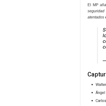
El MP aña
seguridad 
atentados 
S
l
c
c
—
Captur
Walter
Ángel 
Carlos