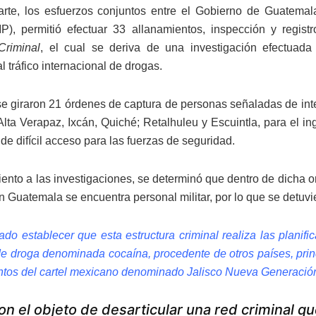
arte, los esfuerzos conjuntos entre el Gobierno de Guatemala
P), permitió efectuar 33 allanamientos, inspección y regist
Criminal
, el cual se deriva de una investigación efectuad
l tráfico internacional de drogas.
 se giraron 21 órdenes de captura de personas señaladas de integ
Alta Verapaz, Ixcán, Quiché; Retalhuleu y Escuintla, para el 
de difícil acceso para las fuerzas de seguridad.
ento a las investigaciones, se determinó que dentro de dicha 
n Guatemala se encuentra personal militar, por lo que se detuvi
ado establecer que esta estructura criminal realiza las plani
e droga denominada cocaína, procedente de otros países, prin
tos del cartel mexicano denominado Jalisco Nueva Generación
on el objeto de desarticular una red criminal qu