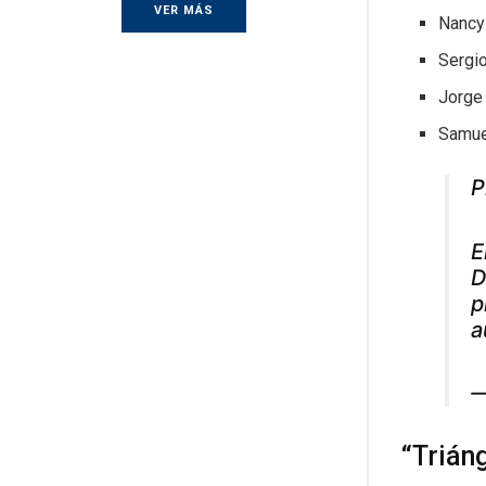
VER MÁS
Nancy
Sergi
Jorge
Samue
P
E
D
p
a
—
“Trián