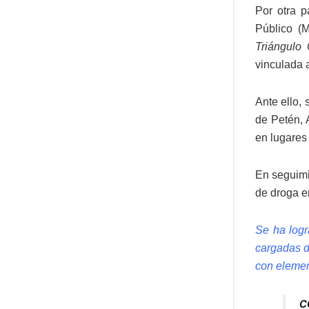
Por otra p
Público (M
Triángulo 
vinculada a
Ante ello,
de Petén, 
en lugares 
En seguimi
de droga e
Se ha logr
cargadas d
con elemen
c