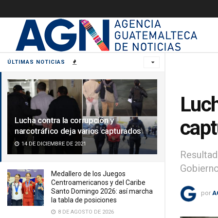
ÚLTIMAS NOTICIAS
Luch
Lucha contra la corrupción y
capt
narcotráfico deja varios capturados
14 DE DICIEMBRE DE 2021
Resultad
Gobierno
Medallero de los Juegos
Centroamericanos y del Caribe
Santo Domingo 2026: así marcha
por
A
la tabla de posiciones
8 DE AGOSTO DE 2026