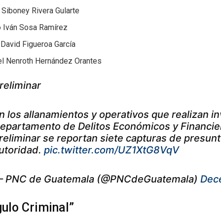
 Siboney Rivera Gularte
o Iván Sosa Ramírez
 David Figueroa García
l Nenroth Hernández Orantes
reliminar
n los allanamientos y operativos que realizan i
epartamento de Delitos Económicos y Financier
reliminar se reportan siete capturas de presu
utoridad.
pic.twitter.com/UZ1XtG8VqV
 PNC de Guatemala (@PNCdeGuatemala)
Dec
gulo Criminal”