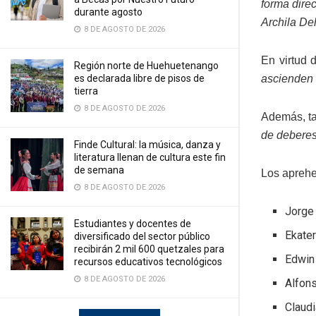
forma dire
durante agosto
Archila De
8 DE AGOSTO DE 2026
En virtud 
Región norte de Huehuetenango
es declarada libre de pisos de
ascienden 
tierra
8 DE AGOSTO DE 2026
Además, ta
de deberes
Finde Cultural: la música, danza y
literatura llenan de cultura este fin
de semana
Los aprehe
8 DE AGOSTO DE 2026
Jorge
Estudiantes y docentes de
Ekater
diversificado del sector público
recibirán 2 mil 600 quetzales para
Edwin
recursos educativos tecnológicos
8 DE AGOSTO DE 2026
Alfons
Claud