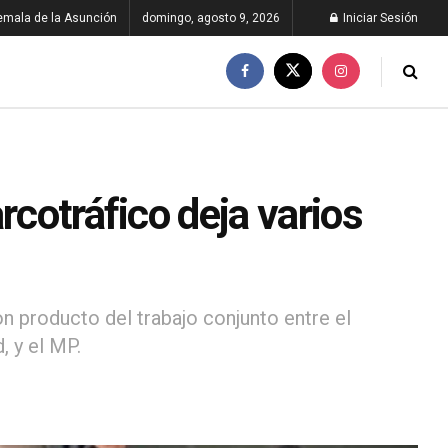
emala de la Asunción
domingo, agosto 9, 2026
Iniciar Sesión
rcotráfico deja varios
n producto del trabajo conjunto entre el
, y el MP.