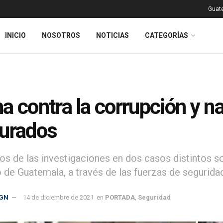
Guat
INICIO
NOSOTROS
NOTICIAS
CATEGORÍAS
a contra la corrupción y na
urados
os de las investigaciones en dos casos distintos so
 de Guatemala, a través de las fuerzas de seguridad
GN
14 de diciembre de 2021
en
PORTADA
,
Seguridad