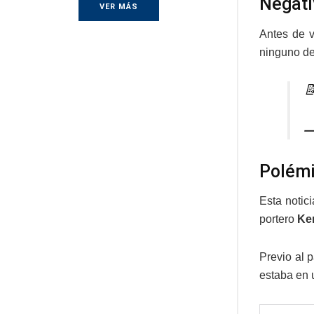
Negati
VER MÁS
Antes de v
ninguno de 

—
Polém
Esta notic
portero
Ken
Previo al 
estaba en 