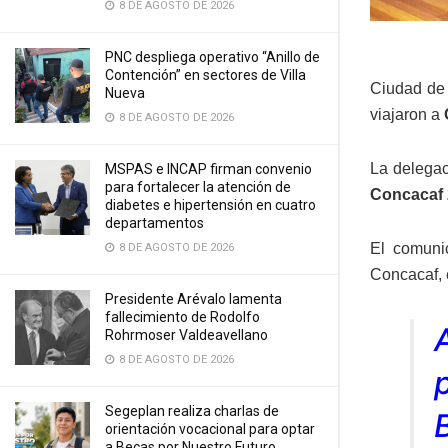
8 DE AGOSTO DE 2026
PNC despliega operativo “Anillo de
Contención” en sectores de Villa
Ciudad de
Nueva
viajaron a
8 DE AGOSTO DE 2026
La delegac
MSPAS e INCAP firman convenio
para fortalecer la atención de
Concacaf
diabetes e hipertensión en cuatro
departamentos
El comunic
8 DE AGOSTO DE 2026
Concacaf, 
Presidente Arévalo lamenta
fallecimiento de Rodolfo
Rohrmoser Valdeavellano
8 DE AGOSTO DE 2026
Segeplan realiza charlas de
orientación vocacional para optar
a Becas por Nuestro Futuro