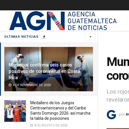
ÚLTIMAS NOTICIAS
Muni
Municipal confirma seis casos
positivos de coronavirus en Costa
coro
Rica
4 DE NOVIEMBRE DE 2020
Los rojo
revelaro
Medallero de los Juegos
Centroamericanos y del Caribe
Santo Domingo 2026: así marcha
por
A
la tabla de posiciones
8 DE AGOSTO DE 2026