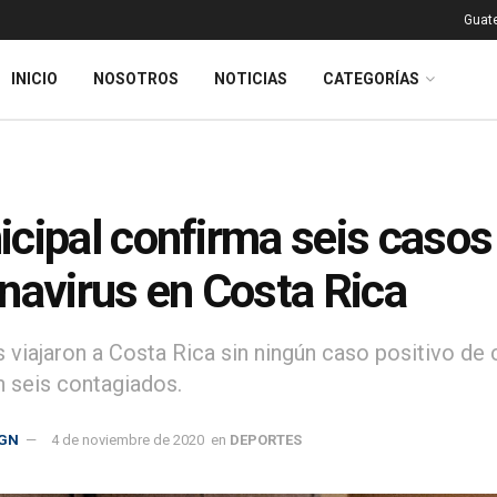
Guat
INICIO
NOSOTROS
NOTICIAS
CATEGORÍAS
cipal confirma seis casos
navirus en Costa Rica
s viajaron a Costa Rica sin ningún caso positivo de
n seis contagiados.
GN
4 de noviembre de 2020
en
DEPORTES