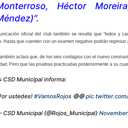
Monterroso, Héctor Morei
Méndez)”.
nicación oficial del club también se resalta que “todos y c
o. Hasta que cuenten con un examen negativo podrán regresar 
también aclara que, de los seis contagios con el nuevo coronav
dad. Pero que las pruebas practicadas posteriormente a su cua
 CSD Municipal informa:
Por ustedes!
#VamosRojos
🔴🔵
pic.twitter.c
 CSD Municipal (@Rojos_Municipal)
November 