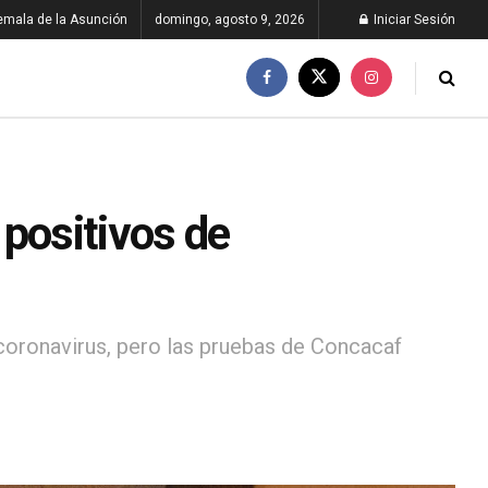
emala de la Asunción
domingo, agosto 9, 2026
Iniciar Sesión
 positivos de
 coronavirus, pero las pruebas de Concacaf