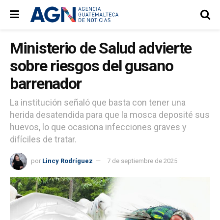
Ministerio de Salud advierte
sobre riesgos del gusano
barrenador
La institución señaló que basta con tener una
herida desatendida para que la mosca deposité sus
huevos, lo que ocasiona infecciones graves y
difíciles de tratar.
por
Lincy Rodríguez
7 de septiembre de 2025