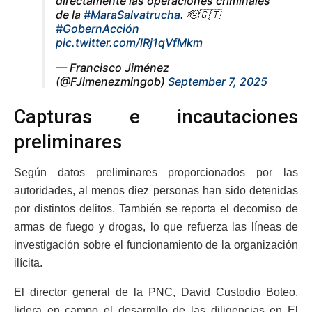
directamente las operaciones criminales
de la
#MaraSalvatrucha
. 🫡🇬🇹
#GobernAcción
pic.twitter.com/lRj1qVfMkm
— Francisco Jiménez
(@FJimenezmingob)
September 7, 2025
Capturas e incautaciones
preliminares
Según datos preliminares proporcionados por las
autoridades, al menos diez personas han sido detenidas
por distintos delitos. También se reporta el decomiso de
armas de fuego y drogas, lo que refuerza las líneas de
investigación sobre el funcionamiento de la organización
ilícita.
El director general de la PNC, David Custodio Boteo,
lidera en campo el desarrollo de las diligencias en El