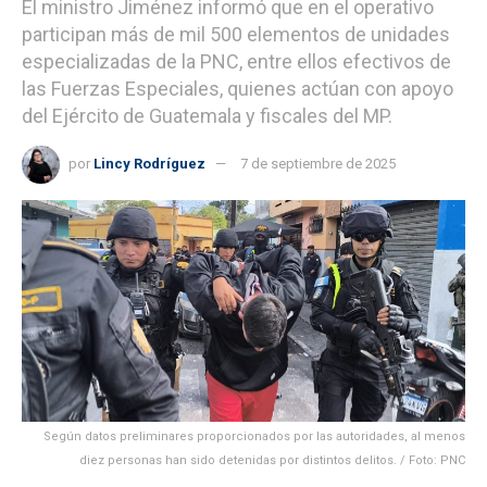
El ministro Jiménez informó que en el operativo
participan más de mil 500 elementos de unidades
especializadas de la PNC, entre ellos efectivos de
las Fuerzas Especiales, quienes actúan con apoyo
del Ejército de Guatemala y fiscales del MP.
por
Lincy Rodríguez
7 de septiembre de 2025
Según datos preliminares proporcionados por las autoridades, al menos
diez personas han sido detenidas por distintos delitos. / Foto: PNC