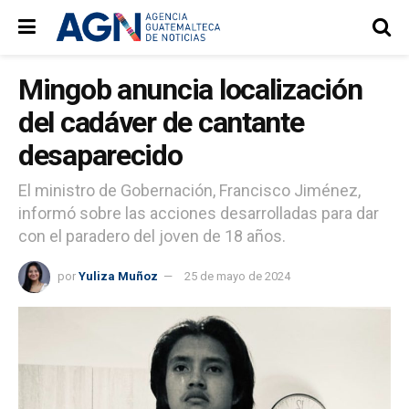
Mingob anuncia localización
del cadáver de cantante
desaparecido
El ministro de Gobernación, Francisco Jiménez,
informó sobre las acciones desarrolladas para dar
con el paradero del joven de 18 años.
por
Yuliza Muñoz
25 de mayo de 2024