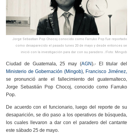
Jorge Sebastian Pop Chocoj conocido como Farruko Pop fue reportado
como desaparecido el pasado lunes 20 de mayo y desde entonces se
inició con la investigación para dar con su paradero. /Foto: Mingob
Ciudad de Guatemala, 25 may (
AGN
).- El titular del
Ministerio de Gobernación (Mingob)
,
Francisco Jiménez,
se pronunció ante el fallecimiento del guatemalteco,
Jorge Sebastián Pop Chocoj, conocido como Farruko
Pop.
De acuerdo con el funcionario, luego del reporte de su
desaparición, se dio paso a los operativos de búsqueda,
los cuales llevaron a dar con el paradero del cantante
este sábado 25 de mayo.