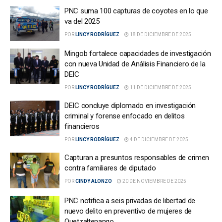
PNC suma 100 capturas de coyotes en lo que
va del 2025
POR
LINCY RODRÍGUEZ
18 DE DICIEMBRE DE 2025
Mingob fortalece capacidades de investigación
con nueva Unidad de Análisis Financiero de la
DEIC
POR
LINCY RODRÍGUEZ
11 DE DICIEMBRE DE 2025
DEIC concluye diplomado en investigación
criminal y forense enfocado en delitos
financieros
POR
LINCY RODRÍGUEZ
4 DE DICIEMBRE DE 2025
Capturan a presuntos responsables de crimen
contra familiares de diputado
POR
CINDY ALONZO
20 DE NOVIEMBRE DE 2025
PNC notifica a seis privadas de libertad de
nuevo delito en preventivo de mujeres de
Quetzaltenango