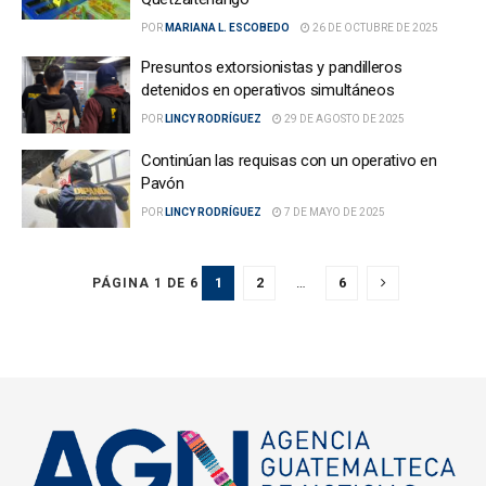
POR
MARIANA L. ESCOBEDO
26 DE OCTUBRE DE 2025
Presuntos extorsionistas y pandilleros
detenidos en operativos simultáneos
POR
LINCY RODRÍGUEZ
29 DE AGOSTO DE 2025
Continúan las requisas con un operativo en
Pavón
POR
LINCY RODRÍGUEZ
7 DE MAYO DE 2025
1
2
…
6
PÁGINA 1 DE 6