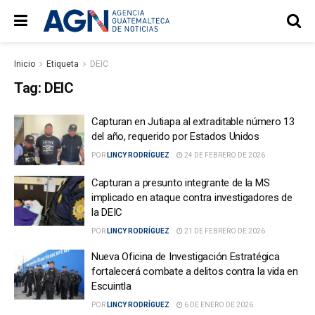
Inicio
Etiqueta
DEIC
Tag:
DEIC
Capturan en Jutiapa al extraditable número 13
del año, requerido por Estados Unidos
POR
LINCY RODRÍGUEZ
24 DE FEBRERO DE 2026
Capturan a presunto integrante de la MS
implicado en ataque contra investigadores de
la DEIC
POR
LINCY RODRÍGUEZ
21 DE FEBRERO DE 2026
Nueva Oficina de Investigación Estratégica
fortalecerá combate a delitos contra la vida en
Escuintla
POR
LINCY RODRÍGUEZ
6 DE ENERO DE 2026