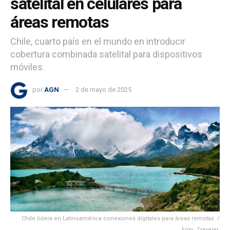
satelital en celulares para
áreas remotas
Chile, cuarto país en el mundo en introducir
cobertura combinada satelital para dispositivos
móviles.
por
AGN
2 de mayo de 2025
Chile lidera en Latinoamérica conexiones digitales para áreas remotas. /
Foto: Traveler.