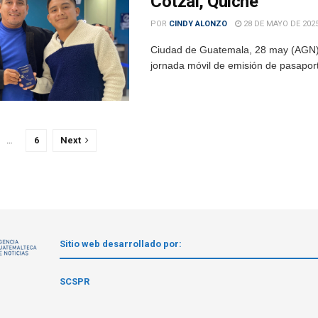
Cotzal, Quiché
POR
CINDY ALONZO
28 DE MAYO DE 202
Ciudad de Guatemala, 28 may (AGN).-
jornada móvil de emisión de pasaporte
…
6
Next
Sitio web desarrollado por:
1
SCSPR