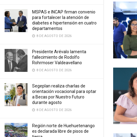
MSPAS e INCAP firman convenio
para fortalecer la atención de
diabetes e hipertensión en cuatro
departamentos
8 DE AGOSTO DE 2026
Presidente Arévalo lamenta
fallecimiento de Rodolfo
Rohrmoser Valdeavellano
8 DE AGOSTO DE 2026
Segeplan realiza charlas de
orientación vocacional para optar
a Becas por Nuestro Futuro
durante agosto
8 DE AGOSTO DE 2026
Región norte de Huehuetenango
es declarada libre de pisos de
tierra