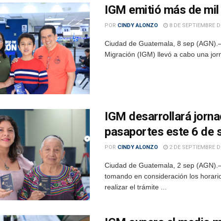
IGM emitió más de mil
POR
CINDY ALONZO
8 DE SEPTIEMBRE D
Ciudad de Guatemala, 8 sep (AGN).– 
Migración (IGM) llevó a cabo una jor
IGM desarrollará jorna
pasaportes este 6 de 
POR
CINDY ALONZO
2 DE SEPTIEMBRE D
Ciudad de Guatemala, 2 sep (AGN).– 
tomando en consideración los horario
realizar el trámite ...