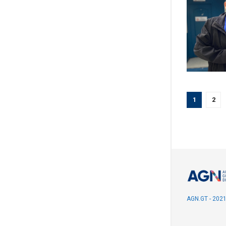
1
2
AGN.GT - 202