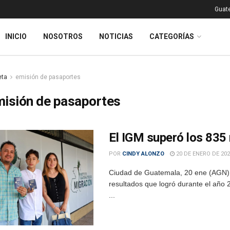
Guat
INICIO
NOSOTROS
NOTICIAS
CATEGORÍAS
eta
emisión de pasaportes
misión de pasaportes
El IGM superó los 835
POR
CINDY ALONZO
20 DE ENERO DE 202
Ciudad de Guatemala, 20 ene (AGN).-
resultados que logró durante el año
...