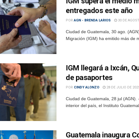
IGM supera el medio m
entregados este año
POR
AGN - BRENDA LARIOS
30 DE AGOST
Ciudad de Guatemala, 30 ago. (AGN).-
Migración (IGM) ha emitido más de m
IGM llegará a Ixcán, Q
de pasaportes
POR
CINDY ALONZO
28 DE JULIO DE 202
Ciudad de Guatemala, 28 jul (AGN). -
interior del país, el Instituto Guate
Guatemala inaugura Co