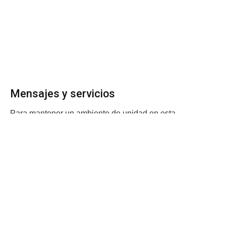
Mensajes y servicios
Para mantener un ambiente de unidad en esta
celebración, en la cuenta de
Facebook de la Basílica del
Santo Cristo de Esquipulas
se realiza la transmisión de
los diversos servicios religiosos, por lo que se hace la
invitación a los fieles católicos a seguir las transmisiones.
Además, se hizo el recordatorio de que el templo
permanecerá cerrado como parte de las medidas
preventivas.