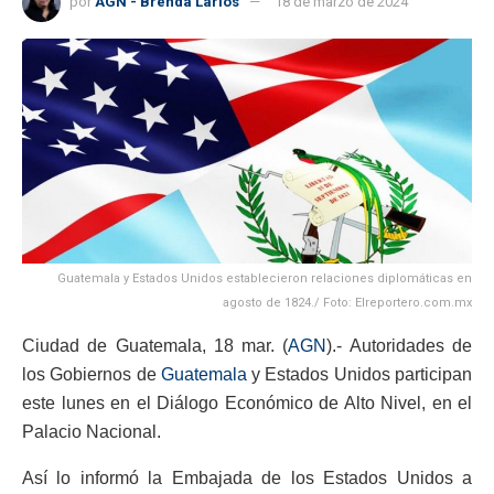
por
AGN - Brenda Larios
18 de marzo de 2024
Guatemala y Estados Unidos establecieron relaciones diplomáticas en
agosto de 1824./ Foto: Elreportero.com.mx
Ciudad de Guatemala, 18 mar. (
AGN
).- Autoridades de
los Gobiernos de
Guatemala
y Estados Unidos participan
este lunes en el Diálogo Económico de Alto Nivel, en el
Palacio Nacional.
Así lo informó la Embajada de los Estados Unidos a