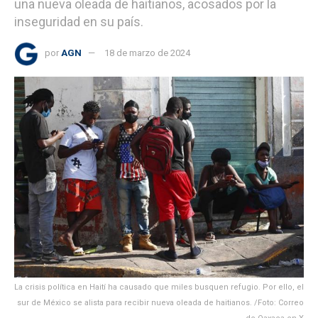
una nueva oleada de haitianos, acosados por la
inseguridad en su país.
por
AGN
18 de marzo de 2024
La crisis política en Haití ha causado que miles busquen refugio. Por ello, el
sur de México se alista para recibir nueva oleada de haitianos. /Foto: Correo