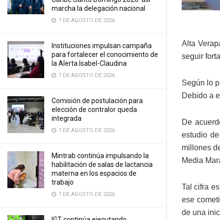
marcha la delegación nacional
7 DE AGOSTO DE 2026
Alta Verap
Instituciones impulsan campaña
para fortalecer el conocimiento de
seguir fort
la Alerta Isabel-Claudina
7 DE AGOSTO DE 2026
Según lo p
Debido a e
Comisión de postulación para
elección de contralor queda
integrada
De acuerd
7 DE AGOSTO DE 2026
estudio d
millones de
Mintrab continúa impulsando la
Media Mar
habilitación de salas de lactancia
materna en los espacios de
trabajo
Tal cifra 
7 DE AGOSTO DE 2026
ese cometi
de una ini
IGT continúa ejecutando