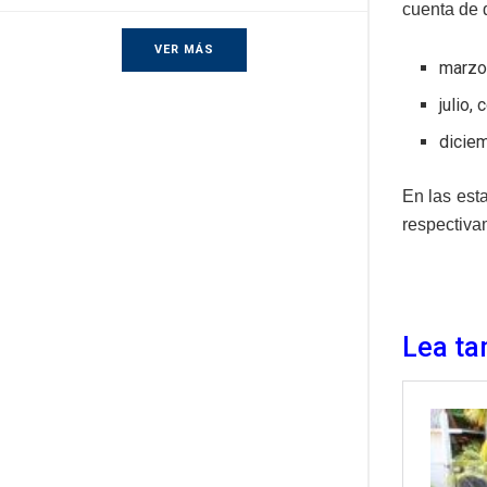
cuenta de 
VER MÁS
marzo
julio,
diciem
En las est
respectiva
Lea ta