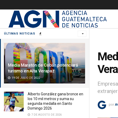
ÚLTIMAS NOTICIAS
Medi
Media Maratón de Cobán potenciará
Ver
turismo en Alta Verapaz
19 DE JULIO DE 2022
Empresar
extranje
Alberto González gana bronce en
los 10 mil metros y suma su
segunda medalla en Santo
por
A
Domingo 2026
7 DE AGOSTO DE 2026