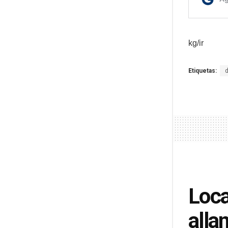
kg/ir
Etiquetas:
Loca
alla