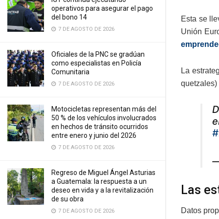
operativos para asegurar el pago
del bono 14
Esta se ll
7 DE AGOSTO DE 2026
Unión Euro
emprende
Oficiales de la PNC se gradúan
como especialistas en Policía
La estrate
Comunitaria
quetzales) 
7 DE AGOSTO DE 2026
D
Motocicletas representan más del
50 % de los vehículos involucrados
e
en hechos de tránsito ocurridos
#
entre enero y junio del 2026
7 DE AGOSTO DE 2026
—
Regreso de Miguel Ángel Asturias
a Guatemala: la respuesta a un
Las es
deseo en vida y a la revitalización
de su obra
Datos prop
7 DE AGOSTO DE 2026