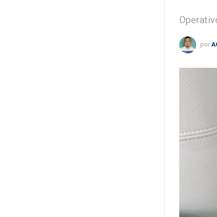
Operativ
por
A