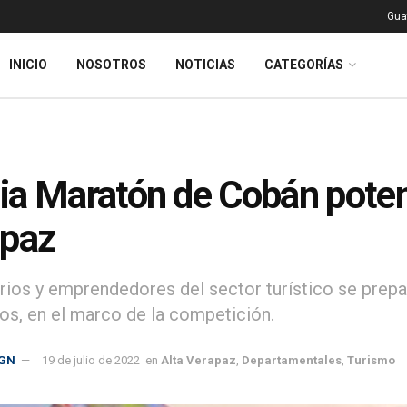
Gua
INICIO
NOSOTROS
NOTICIAS
CATEGORÍAS
a Maratón de Cobán potenc
apaz
ios y emprendedores del sector turístico se prepara
ros, en el marco de la competición.
GN
19 de julio de 2022
en
Alta Verapaz
,
Departamentales
,
Turismo