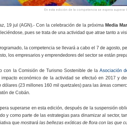
En esta edición de la competencia se espera superar l
az, 19 jul (AGN).- Con la celebración de la próxima
Media Ma
aleciéndose, pues se trata de una actividad que atrae tanto a vi
rogramado, la competencia se llevará a cabo el 7 de agosto, per
sto, los empresarios y emprendedores del sector se están prep
o con la Comisión de Turismo Sostenible de la
Asociación d
e impacto económico de la actividad se efectuó en 2017 y d
 dólares (23 millones 160 mil quetzales) para las áreas comercia
atón de Cobán.
espera superarse en esta edición, después de la suspensión o
do y como parte de las estrategias para dinamizar al sector, t
ciativa que
mostrará las bellezas exóticas de flora con las que cu