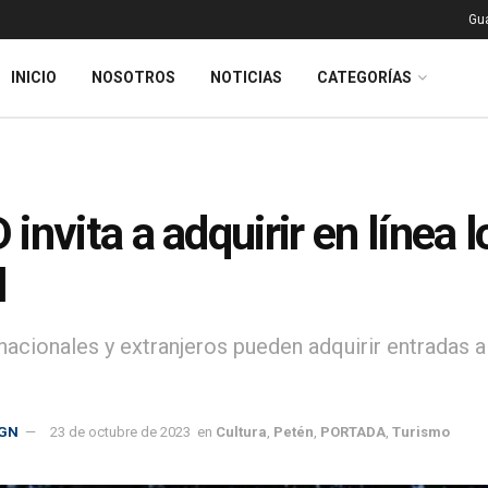
Gu
INICIO
NOSOTROS
NOTICIAS
CATEGORÍAS
invita a adquirir en línea 
l
nacionales y extranjeros pueden adquirir entradas a 
GN
23 de octubre de 2023
en
Cultura
,
Petén
,
PORTADA
,
Turismo