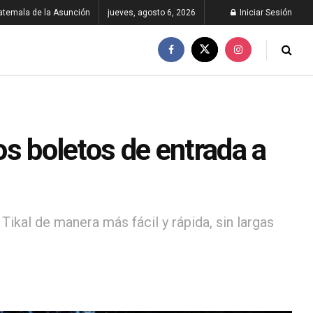
atemala de la Asunción
jueves, agosto 6, 2026
Iniciar Sesión
los boletos de entrada a
Tikal de manera más fácil y rápida, sin largas