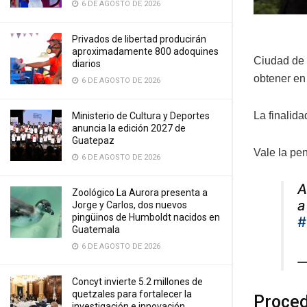
6 DE AGOSTO DE 2026
Privados de libertad producirán
aproximadamente 800 adoquines
Ciudad de 
diarios
obtener en 
6 DE AGOSTO DE 2026
La finalida
Ministerio de Cultura y Deportes
anuncia la edición 2027 de
Guatepaz
Vale la pen
6 DE AGOSTO DE 2026
A
Zoológico La Aurora presenta a
Jorge y Carlos, dos nuevos
pingüinos de Humboldt nacidos en
#
Guatemala
6 DE AGOSTO DE 2026
—
Concyt invierte 5.2 millones de
quetzales para fortalecer la
Proced
investigación e innovación