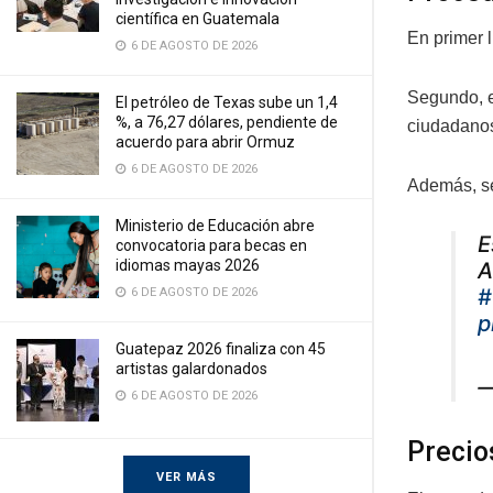
científica en Guatemala
En primer l
6 DE AGOSTO DE 2026
Segundo, e
El petróleo de Texas sube un 1,4
%, a 76,27 dólares, pendiente de
ciudadanos
acuerdo para abrir Ormuz
6 DE AGOSTO DE 2026
Además, se
Ministerio de Educación abre
E
convocatoria para becas en
idiomas mayas 2026
A
#
6 DE AGOSTO DE 2026
p
Guatepaz 2026 finaliza con 45
artistas galardonados
—
6 DE AGOSTO DE 2026
Precio
VER MÁS