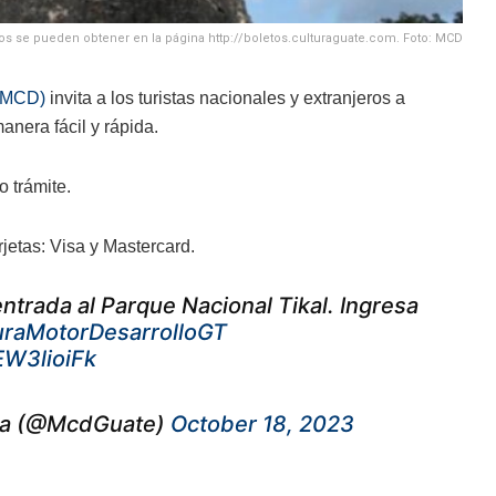
os se pueden obtener en la página http://boletos.culturaguate.com. Foto: MCD
 (MCD)
invita a los turistas nacionales y extranjeros a
nera fácil y rápida.
o trámite.
rjetas: Visa y Mastercard.
ntrada al Parque Nacional Tikal. Ingresa
uraMotorDesarrolloGT
EW3lioiFk
ala (@McdGuate)
October 18, 2023