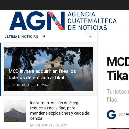
ÚLTIMAS NOTICIAS
MCD 
MCD invita a adquirir en línea los
Tika
boletos de entrada a Tikal
23 DE OCTUBRE DE 2023
Turistas 
filas.
Insivumeh: Volcán de Fuego
reduce su actividad, pero
mantiene explosiones y caída de
por
A
ceniza
6 DE AGOSTO DE 2026