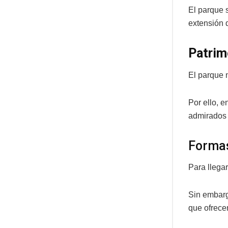
El parque 
extensión 
Patrim
El parque 
Por ello, e
admirados 
Formas
Para llegar
Sin embarg
que ofrecen