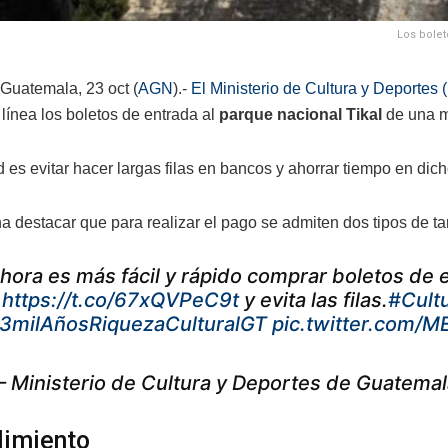
Los bolet
Guatemala, 23 oct (
AGN
).-
El Ministerio de Cultura y Deportes
línea los boletos de entrada al
parque nacional Tikal
de una ma
d es evitar hacer largas filas en bancos y ahorrar tiempo en dich
a destacar que para realizar el pago se admiten dos tipos de ta
hora es más fácil y rápido comprar boletos de e
a
https://t.co/67xQVPeC9t
y evita las filas.
#Cult
3milAñosRiquezaCulturalGT
pic.twitter.com/M
 Ministerio de Cultura y Deportes de Guatem
imiento