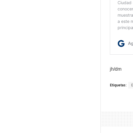
jh/dm
Etiquetas: