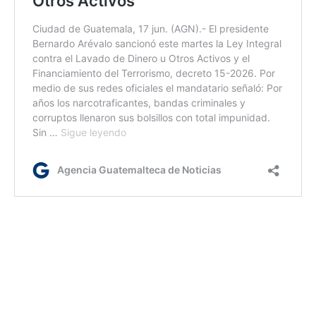
rm
Etiquetas:
allanamientos
Capturas PNC
Policía Nacional Civil