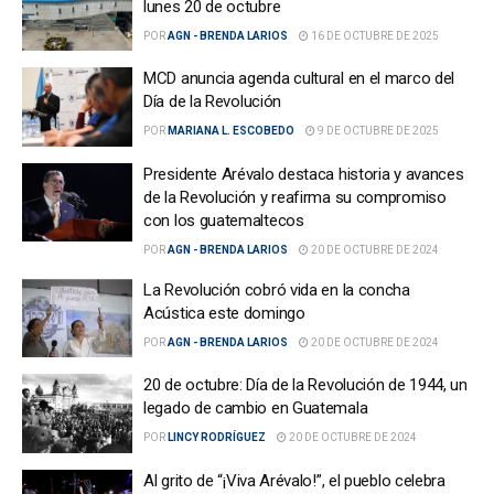
lunes 20 de octubre
POR
AGN - BRENDA LARIOS
16 DE OCTUBRE DE 2025
MCD anuncia agenda cultural en el marco del
Día de la Revolución
POR
MARIANA L. ESCOBEDO
9 DE OCTUBRE DE 2025
Presidente Arévalo destaca historia y avances
de la Revolución y reafirma su compromiso
con los guatemaltecos
POR
AGN - BRENDA LARIOS
20 DE OCTUBRE DE 2024
La Revolución cobró vida en la concha
Acústica este domingo
POR
AGN - BRENDA LARIOS
20 DE OCTUBRE DE 2024
20 de octubre: Día de la Revolución de 1944, un
legado de cambio en Guatemala
POR
LINCY RODRÍGUEZ
20 DE OCTUBRE DE 2024
Al grito de “¡Viva Arévalo!”, el pueblo celebra