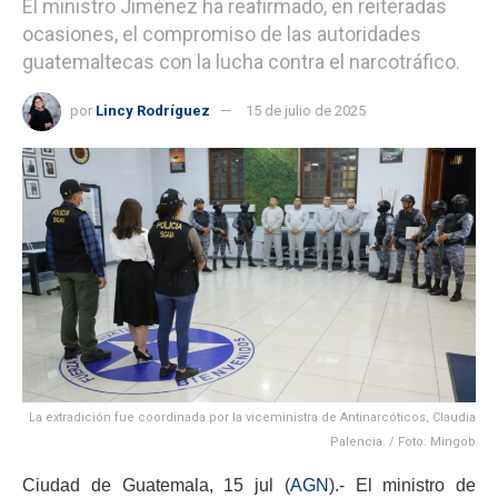
El ministro Jiménez ha reafirmado, en reiteradas
ocasiones, el compromiso de las autoridades
guatemaltecas con la lucha contra el narcotráfico.
por
Lincy Rodríguez
15 de julio de 2025
La extradición fue coordinada por la viceministra de Antinarcóticos, Claudia
Palencia. / Foto: Mingob
Ciudad de Guatemala, 15 jul (
AGN
).- El ministro de