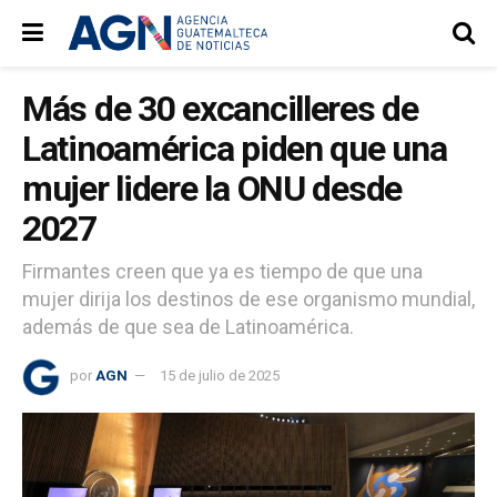
Más de 30 excancilleres de
Latinoamérica piden que una
mujer lidere la ONU desde
2027
Firmantes creen que ya es tiempo de que una
mujer dirija los destinos de ese organismo mundial,
además de que sea de Latinoamérica.
por
AGN
15 de julio de 2025