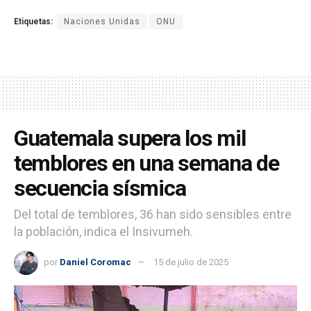
Etiquetas:
Naciones Unidas
ONU
Guatemala supera los mil
temblores en una semana de
secuencia sísmica
Del total de temblores, 36 han sido sensibles entre
la población, indica el Insivumeh.
por
Daniel Coromac
15 de julio de 2025