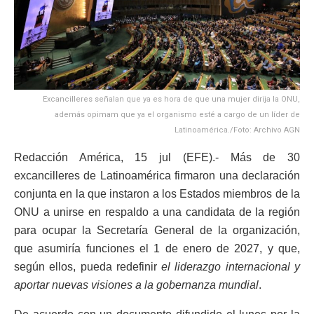
Excancilleres señalan que ya es hora de que una mujer dirija la ONU,
además opimam que ya el organismo esté a cargo de un líder de
Latinoamérica./Foto: Archivo AGN
Redacción América, 15 jul (EFE).- Más de 30
excancilleres de Latinoamérica firmaron una declaración
conjunta en la que instaron a los Estados miembros de la
ONU a unirse en respaldo a una candidata de la región
para ocupar la Secretaría General de la organización,
que asumiría funciones el 1 de enero de 2027, y que,
según ellos, pueda redefinir
el liderazgo internacional y
aportar nuevas visiones a la gobernanza mundial
.