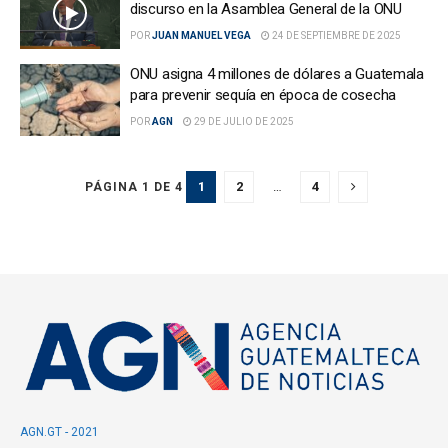
discurso en la Asamblea General de la ONU
POR
JUAN MANUEL VEGA
24 DE SEPTIEMBRE DE 2025
ONU asigna 4 millones de dólares a Guatemala
para prevenir sequía en época de cosecha
POR
AGN
29 DE JULIO DE 2025
1
2
…
4
PÁGINA 1 DE 4
AGN.GT - 2021