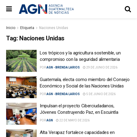
Inicio
Etiqueta
Naciones Unidas
Tag:
Naciones Unidas
Los trópicos y la agricultura sostenible, un
compromiso con la seguridad alimentaria
POR
AGN - BRENDA LARIOS
29 DE JUNIO DE 2026
Guatemala, electa como miembro del Consejo
Económico y Social de las Naciones Unidas
POR
AGN - BRENDA LARIOS
5 DE JUNIO DE 2026
Impulsan el proyecto Ciberciudadanos,
Jóvenes Construyendo Paz, en Escuintla
POR
AGN
22 DE MAYO DE 2026
Alta Verapaz fortalece capacidades en