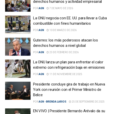
derechos humanos y actividad empresarial
POR
AGN
7 DE MAYO DE 2026
La ONU negocia con EE. UU. para llevar a Cuba
combustible con fines humanitarios
POR
AGN
10 DE MARZO DE 2026
Guterres: los más poderosos atacan los
derechos humanos a nivel global
POR
AGN
23 DE FEBRERO DE 2026
La ONU lanza un plan para enfrentar el calor
extremo con refrigeración baja en emisiones
POR
AGN
11 DE NOVIEMBRE DE 2025
Presidente concluye gira de trabajo en Nueva
York con reunión con el Primer Ministro de
Belice
POR
AGN - BRENDA LARIOS
25 DE SEPTIEMBRE DE 2025
EN VIVO | Presidente Bernardo Arévalo da su