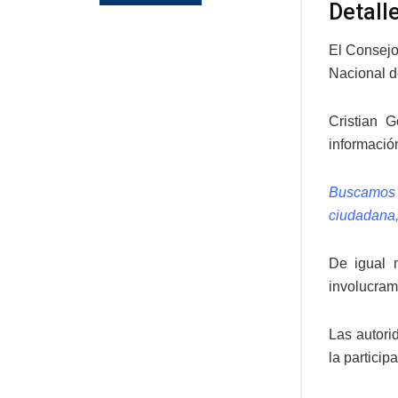
Detall
El Consejo 
Nacional de
Cristian 
información
Buscamos g
ciudadana,
De igual m
involucram
Las autori
la particip