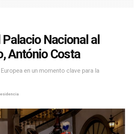
 Palacio Nacional al
o, António Costa
ón Europea en un momento clave para la
esidencia