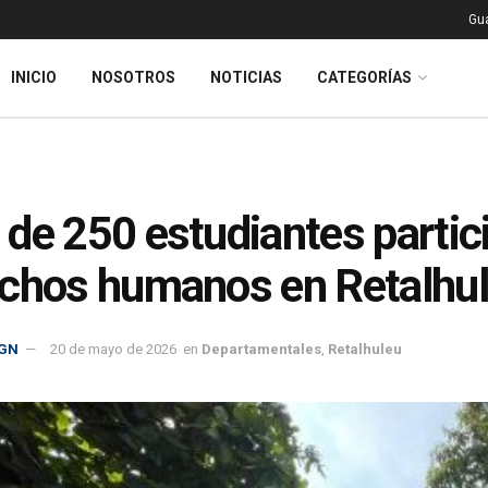
Gu
INICIO
NOSOTROS
NOTICIAS
CATEGORÍAS
de 250 estudiantes partici
chos humanos en Retalhu
GN
20 de mayo de 2026
en
Departamentales
,
Retalhuleu