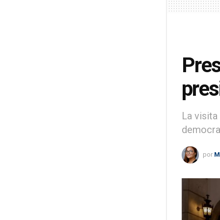
Pres
pres
La visit
democrac
por
M