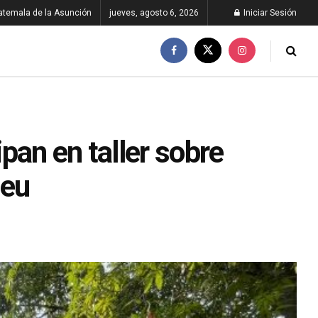
atemala de la Asunción
jueves, agosto 6, 2026
Iniciar Sesión
pan en taller sobre
leu