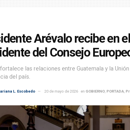
idente Arévalo recibe en el
idente del Consejo Europe
a fortalece las relaciones entre Guatemala y la Uni
ia del país.
ariana L. Escobedo
20 de mayo de 2026
en
GOBIERNO
,
PORTADA
,
Pr