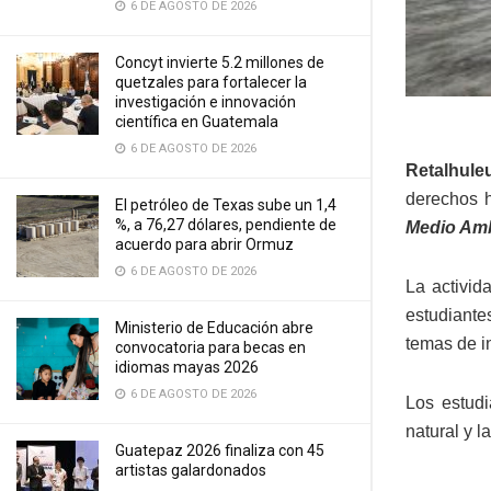
6 DE AGOSTO DE 2026
Concyt invierte 5.2 millones de
quetzales para fortalecer la
investigación e innovación
científica en Guatemala
6 DE AGOSTO DE 2026
Retalhule
derechos h
El petróleo de Texas sube un 1,4
%, a 76,27 dólares, pendiente de
Medio Am
acuerdo para abrir Ormuz
6 DE AGOSTO DE 2026
La activid
estudiante
Ministerio de Educación abre
temas de in
convocatoria para becas en
idiomas mayas 2026
6 DE AGOSTO DE 2026
Los estudi
natural y 
Guatepaz 2026 finaliza con 45
artistas galardonados