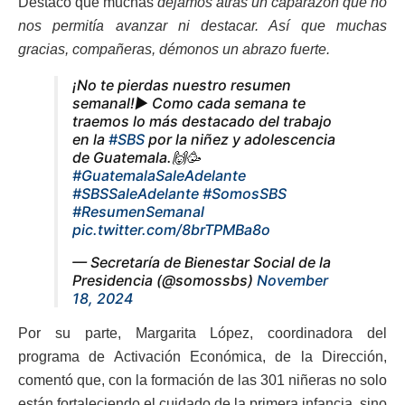
Destacó que muchas
dejamos atrás un caparazón que no
nos permitía avanzar ni destacar. Así que muchas
gracias, compañeras, démonos un abrazo fuerte.
¡No te pierdas nuestro resumen
semanal!▶️ Como cada semana te
traemos lo más destacado del trabajo
en la
#SBS
por la niñez y adolescencia
de Guatemala.🙌🥳
#GuatemalaSaleAdelante
#SBSSaleAdelante
#SomosSBS
#ResumenSemanal
pic.twitter.com/8brTPMBa8o
— Secretaría de Bienestar Social de la
Presidencia (@somossbs)
November
18, 2024
Por su parte, Margarita López, coordinadora del
programa de Activación Económica, de la Dirección,
comentó que, con la formación de las 301 niñeras no solo
están fortaleciendo el cuidado de la primera infancia, sino