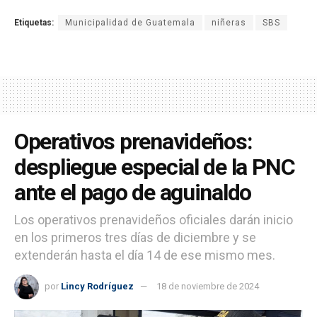
Etiquetas:
Municipalidad de Guatemala
niñeras
SBS
Operativos prenavideños:
despliegue especial de la PNC
ante el pago de aguinaldo
Los operativos prenavideños oficiales darán inicio
en los primeros tres días de diciembre y se
extenderán hasta el día 14 de ese mismo mes.
por
Lincy Rodríguez
18 de noviembre de 2024