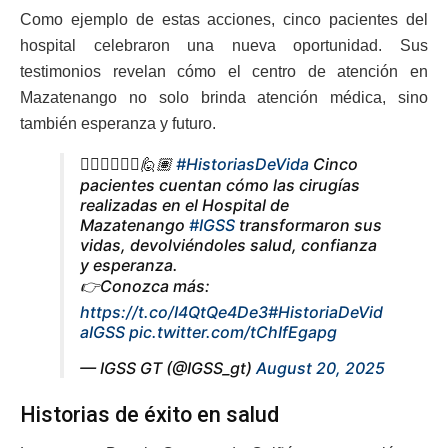
Como ejemplo de estas acciones, cinco pacientes del
hospital celebraron una nueva oportunidad. Sus
testimonios revelan cómo el centro de atención en
Mazatenango no solo brinda atención médica, sino
también esperanza y futuro.
🙋🏻‍♀️🙋🏻‍♂️🙋🏽
#HistoriasDeVida
Cinco
pacientes cuentan cómo las cirugías
realizadas en el Hospital de
Mazatenango
#IGSS
transformaron sus
vidas, devolviéndoles salud, confianza
y esperanza.
👉Conozca más:
https://t.co/I4QtQe4De3
#HistoriaDeVid
aIGSS
pic.twitter.com/tChIfEgapg
— IGSS GT (@IGSS_gt)
August 20, 2025
Historias de éxito en salud