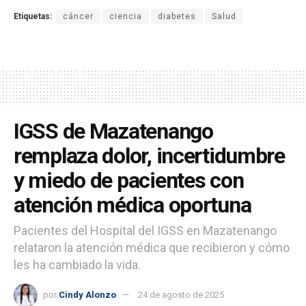
Etiquetas:
cáncer
ciencia
diabetes
Salud
IGSS de Mazatenango
remplaza dolor, incertidumbre
y miedo de pacientes con
atención médica oportuna
Pacientes del Hospital del IGSS en Mazatenango
relataron la atención médica que recibieron y cómo
les ha cambiado la vida.
por
Cindy Alonzo
24 de agosto de 2025