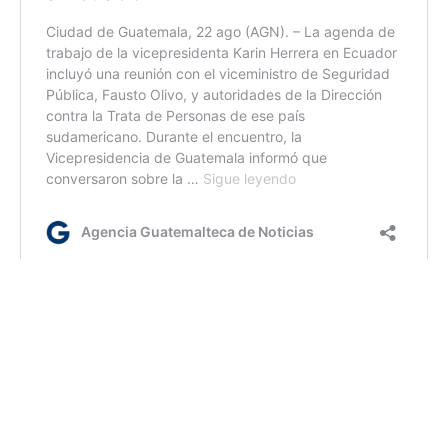
ca/rm
Etiquetas:
IGSS