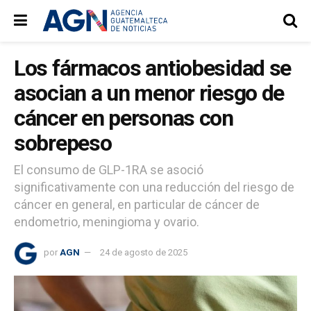
Los fármacos antiobesidad se
asocian a un menor riesgo de
cáncer en personas con
sobrepeso
El consumo de GLP-1RA se asoció
significativamente con una reducción del riesgo de
cáncer en general, en particular de cáncer de
endometrio, meningioma y ovario.
por
AGN
24 de agosto de 2025