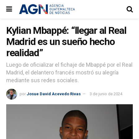
Kylian Mbappé: “llegar al Real
Madrid es un sueño hecho
realidad”
Luego de oficializar el fichaje de Mbappé por el Real
Madrid, el delantero francés mostró su alegría
mediante sus redes sociales.
por
Josue David Acevedo Rivas
3 de junio de 2024