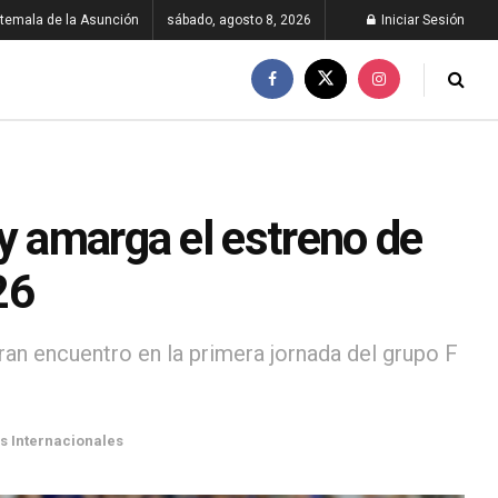
temala de la Asunción
sábado, agosto 8, 2026
Iniciar Sesión
y amarga el estreno de
26
ran encuentro en la primera jornada del grupo F
s Internacionales