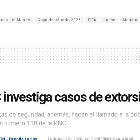
Copa del Mundo
Copa del Mundo 2026
FIFA
Japón
Mundial
investiga casos de extorsi
zas de seguridad, además, hacen el llamado a la pob
el número 110 de la PNC.
GN - Brenda Larios
14 de junio de 2026
en
GOBIERNO
,
Seguridad