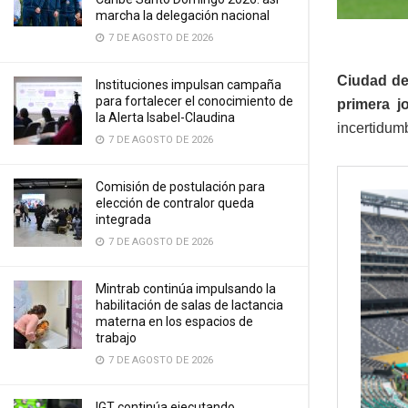
marcha la delegación nacional
7 DE AGOSTO DE 2026
Ciudad de
Instituciones impulsan campaña
para fortalecer el conocimiento de
primera j
la Alerta Isabel-Claudina
incertidumb
7 DE AGOSTO DE 2026
Comisión de postulación para
elección de contralor queda
integrada
7 DE AGOSTO DE 2026
Mintrab continúa impulsando la
habilitación de salas de lactancia
materna en los espacios de
trabajo
7 DE AGOSTO DE 2026
IGT continúa ejecutando