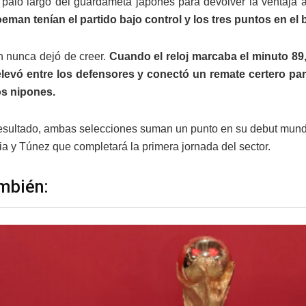
 palo largo del guardameta japonés para devolver la ventaja 
man tenían el partido bajo control y los tres puntos en el b
 nunca dejó de creer.
Cuando el reloj marcaba el minuto 89
levó entre los defensores y conectó un remate certero para 
os nipones.
esultado, ambas selecciones suman un punto en su debut mundial
ia y Túnez que completará la primera jornada del sector.
mbién: