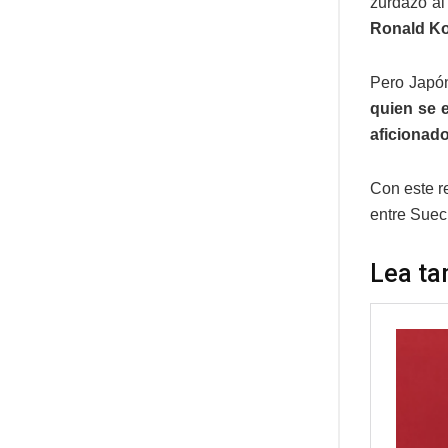
zurdazo al
Ronald Koe
Pero Japón
quien se e
aficionad
Con este r
entre Suec
Lea ta