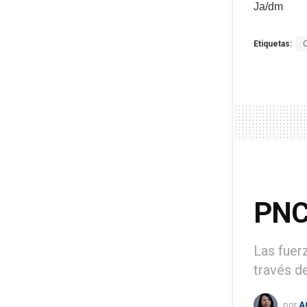
Ja/dm
Etiquetas:
PNC 
Las fuer
través d
por
A