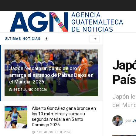
ÚLTIMAS NOTICIAS
Japó
Japón rescata un punto de oro y
amarga el estreno de Países Bajos en
País
el Mundial 2026
14 DE JUNIO DE 2026
Japón le
del Mund
Alberto González gana bronce en
los 10 mil metros y suma su
segunda medalla en Santo
por
J
Domingo 2026
7 DE AGOSTO DE 2026