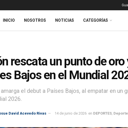
Gua
INICIO
NOSOTROS
NOTICIAS
CATEGORÍAS
n rescata un punto de oro 
es Bajos en el Mundial 20
 amarga el debut a Países Bajos, al empatar en un g
ial 2026.
osue David Acevedo Rivas
14 de junio de 2026
en
DEPORTES
,
Deporte