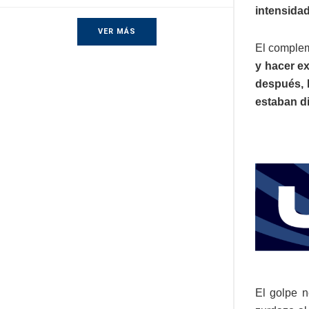
intensidad
VER MÁS
El comple
y hacer ex
después, 
estaban di
El golpe n